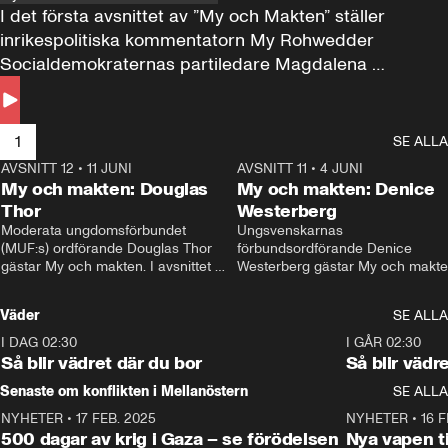
I det första avsnittet av ”My och Makten” ställer 
inrikespolitiska kommentatorn My Rohwedder 
Socialdemokraternas partiledare Magdalena 
Andersson till svars.
1
SE ALLA
AVSNITT 12
•
11 JUNI
26:27
AVSNITT 11
•
4 JUNI
2
My och makten: Douglas
My och makten: Denice
Thor
Westerberg
Moderata ungdomsförbundet 
Ungsvenskarnas 
(MUF:s) ordförande Douglas Thor 
förbundsordförande Denice 
gästar My och makten. I avsnittet 
Westerberg gästar My och makten.
diskuteras tonårsutvisningarna och 
avsnittet diskuteras migrationsfrå
hur Moderaterna ska locka väljare till 
och hur SD ska locka kvinnliga 
Väder
SE ALLA
valet i höst. 
väljare. 
I DAG 02:30
1:06
I GÅR 02:30
Så blir vädret där du bor
Så blir vädr
Senaste om konflikten i Mellanöstern
SE ALLA
NYHETER
•
17 FEB. 2025
0:45
NYHETER
•
16 F
500 dagar av krig i Gaza – se förödelsen
Nya vapen ti