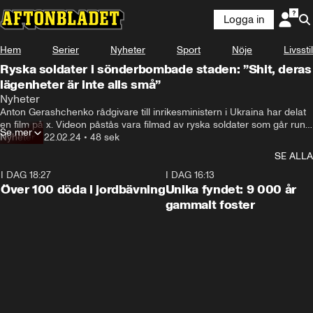
Logga in
Hem
Serier
Nyheter
Sport
Nöje
Livsstil
Ryska soldater i sönderbombade staden: ”Shit, deras
lägenheter är inte alls små”
Nyheter
Anton Gerashchenko rådgivare till inrikesministern i Ukraina har delat 
en film på x. Videon påstås vara filmad av ryska soldater som går runt 
Se mer
bland sönderbombade hus i den ockuperade staden Sievierodonetsk i 
Nyheter
•
22.02.24
•
48 sek
Ukraina.
SE ALLA
I DAG 18:27
0:31
I DAG 16:13
Över 100 döda i jordbävning
Unika fyndet: 9 000 år
gammalt foster