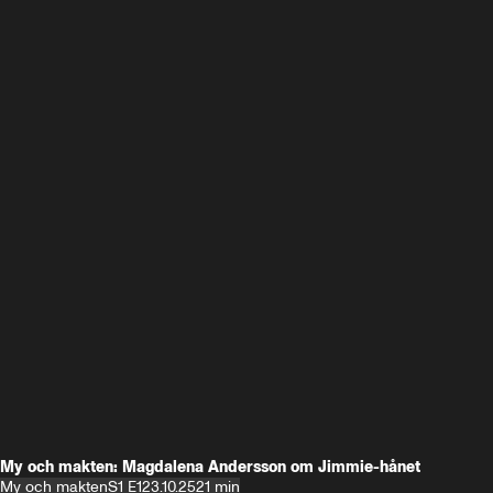
My och makten: Magdalena Andersson om Jimmie-hånet
My och makten
S1 E1
23.10.25
21 min