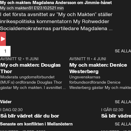
My och makten: Magdalena Andersson om Jimmie-hånet
My och makten
S1 E1
23.10.25
21 min
I det första avsnittet av ”My och Makten” ställer 
inrikespolitiska kommentatorn My Rohwedder 
Socialdemokraternas partiledare Magdalena 
Andersson till svars.
1
SE ALLA
AVSNITT 12
•
11 JUNI
26:27
AVSNITT 11
•
4 JUNI
2
My och makten: Douglas
My och makten: Denice
Thor
Westerberg
Moderata ungdomsförbundet 
Ungsvenskarnas 
(MUF:s) ordförande Douglas Thor 
förbundsordförande Denice 
gästar My och makten. I avsnittet 
Westerberg gästar My och makten.
diskuteras tonårsutvisningarna och 
avsnittet diskuteras migrationsfrå
hur Moderaterna ska locka väljare till 
och hur SD ska locka kvinnliga 
Väder
SE ALLA
valet i höst. 
väljare. 
I DAG 02:30
1:06
I GÅR 02:30
Så blir vädret där du bor
Så blir vädr
Senaste om konflikten i Mellanöstern
SE ALLA