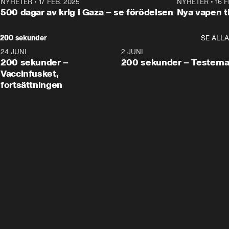
NYHETER
•
17 FEB. 2025
0:45
NYHETER
•
16 F
500 dagar av krig i Gaza – se förödelsen
Nya vapen ti
200 sekunder
SE ALLA
24 JUNI
5:00
2 JUNI
200 sekunder –
200 sekunder – Testern
Vaccinfusket,
fortsättningen