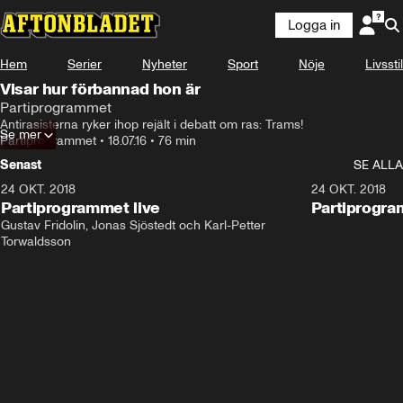
Logga in
Hem
Serier
Nyheter
Sport
Nöje
Livsstil
Visar hur förbannad hon är
Partiprogrammet
Antirasisterna ryker ihop rejält i debatt om ras: Trams!
Se mer
Partiprogrammet
•
18.07.16
•
76 min
Senast
SE ALLA
24 OKT. 2018
32:13
24 OKT. 2018
Partiprogrammet live
Partiprogra
Gustav Fridolin, Jonas Sjöstedt och Karl-Petter 
Torwaldsson