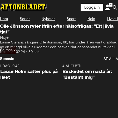
Logga in
Hem
Serier
Nyheter
Sport
Nöje
Livsstil
Olle Jönsson ryter ifrån efter hälsofrågan: ”Ett jävla
tjat”
Nöje
Lasse Stefanz sångare Olle Jönsson, 68, har under åren varit drabbad 
av en mängd olika sjukdomar och besvär. När dansbandet nu tävlar i 
Se mer
Melodifestivalens fjärde deltävling är det därför många som frågar om 
Nöje
•
24.02.24
•
50 sek
hans hälsa.
Senaste
SE ALLA
I DAG 10:42
1:04
4 AUGUSTI
Lasse Holm sätter plus på
Beskedet om nästa år:
livet
”Bestämt mig”