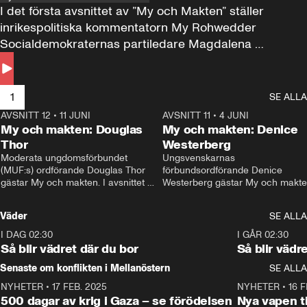
I det första avsnittet av ”My och Makten” ställer 
inrikespolitiska kommentatorn My Rohwedder 
Socialdemokraternas partiledare Magdalena 
Andersson till svars.
1
SE ALLA
AVSNITT 12
•
11 JUNI
26:27
AVSNITT 11
•
4 JUNI
2
My och makten: Douglas
My och makten: Denice
Thor
Westerberg
Moderata ungdomsförbundet 
Ungsvenskarnas 
(MUF:s) ordförande Douglas Thor 
förbundsordförande Denice 
gästar My och makten. I avsnittet 
Westerberg gästar My och makten.
diskuteras tonårsutvisningarna och 
avsnittet diskuteras migrationsfrå
hur Moderaterna ska locka väljare till 
och hur SD ska locka kvinnliga 
Väder
SE ALLA
valet i höst. 
väljare. 
I DAG 02:30
1:06
I GÅR 02:30
Så blir vädret där du bor
Så blir vädr
Senaste om konflikten i Mellanöstern
SE ALLA
NYHETER
•
17 FEB. 2025
0:45
NYHETER
•
16 F
500 dagar av krig i Gaza – se förödelsen
Nya vapen ti