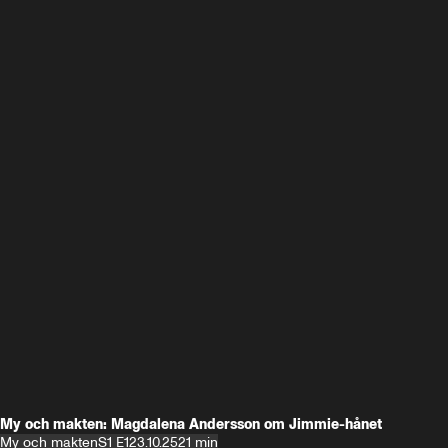
My och makten: Magdalena Andersson om Jimmie-hånet
My och makten
S1 E1
23.10.25
21 min