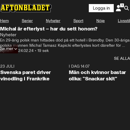
Logga in
Hem
Serier
Nyheter
Sport
Nöje
Livsstil
Michal är efterlyst – har du sett honom?
Nyheter
En 29-årig polsk man hittades död på ett hotell i Brøndby. Den 30-åriga 
polska mannen Michal Tamasz Kapicki efterlystes kort därefter för 
Se mer
dådet. Enligt uppgifter till Aftonbladet ska svensk polis nu ha ombetts 
Nyheter
•
24.02.24
•
19 sek
att delta i jakten.
SE ALLA
23 JULI
1:52
I DAG 14:07
Svenska paret driver
Män och kvinnor bastar
vinodling i Frankrike
olika: "Snackar skit"