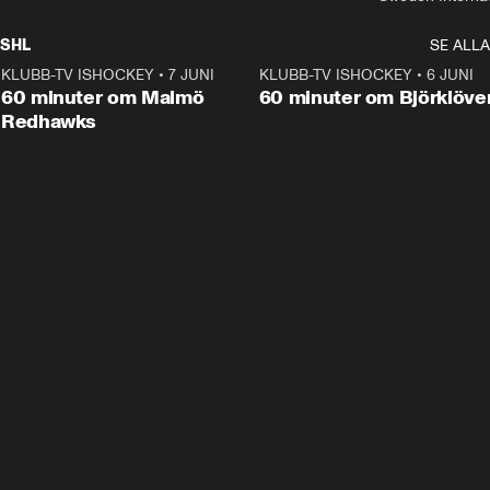
SHL
SE ALLA
KLUBB-TV ISHOCKEY
•
7 JUNI
1:02:53
KLUBB-TV ISHOCKEY
•
6 JUNI
1:0
Plus
60 minuter om Malmö
60 minuter om Björklöve
Redhawks