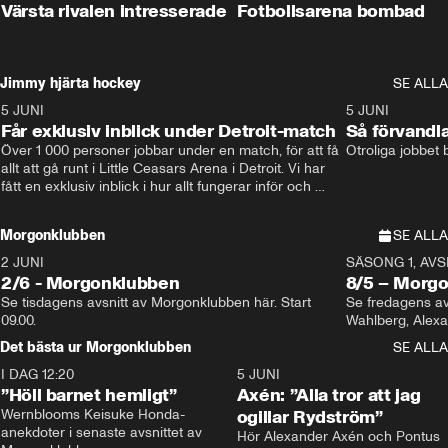
Värsta rivalen intresserade
Fotbollsarena bombad
Jimmy hjärta hockey
SE ALLA
5 JUNI
11:14
5 JUNI
Får exklusiv inblick under Detroit-match
Så förvandl
Över 1 000 personer jobbar under en match, för att få 
Otroliga jobbet
allt att gå runt i Little Ceasars Arena i Detroit. Vi har 
fått en exklusiv inblick i hur allt fungerar inför och 
under match i världens bästa hockeyliga
Morgonklubben
SE ALLA
2 JUNI
SÄSONG 1, AVSN
2/6 - Morgonklubben
8/5 – Morg
Se tisdagens avsnitt av Morgonklubben här. Start 
Se fredagens av
09.00. 
Det bästa ur Morgonklubben
SE ALLA
I DAG 12:20
1:14
5 JUNI
”Höll barnet hemligt”
Axén: ”Alla tror att jag
Wernblooms Keisuke Honda-
ogillar Rydström”
anekdoter i senaste avsnittet av 
Hör Alexander Axén och Pontus 