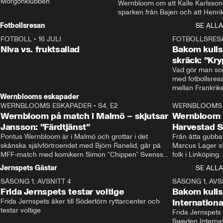
Morgonklubben
Wernbloom om att Kalle Karlsson 
sparken från Bajen och att Henrik
Rydström tar över
Fotbollsresan
SE ALLA
FOTBOLL
•
16 JULI
0:44
FOTBOLLSRES
Niva vs. fruktsallad
Bakom kulis
skräck: ”Kry
Vad gör man som
med fotbollsres
Wernblooms eskapader
WERNBLOOMS ESKAPADER
•
S4, E2
38:23
WERNBLOOMS 
Wernbloom på match i Malmö – skjutsar
Wernbloom 
Jansson: ”Färdtjänst”
Harvestad 
Pontus Wernbloom är i Malmö och grottar i det 
Från åtta gubbar 
skånska självförtroendet med Björn Ranelid, går på 
Marcus Lager sta
MFF-match med komikern Simon ”Chippen” Svensson 
folk i Linköping
och hjälper skadade stjärnbacken Pontus Jansson 
och Wernbloom kl
Jernspets Gästar
SE ALLA
hem. 
SÄSONG 1, AVSNITT 4
13:37
SÄSONG 1, AVS
Frida Jernspets testar voltige
Bakom kuli
Frida Jernspets åker till Södertörn ryttarcenter och 
Internation
testar voltige
Frida Jernspets 
Sweden Interna