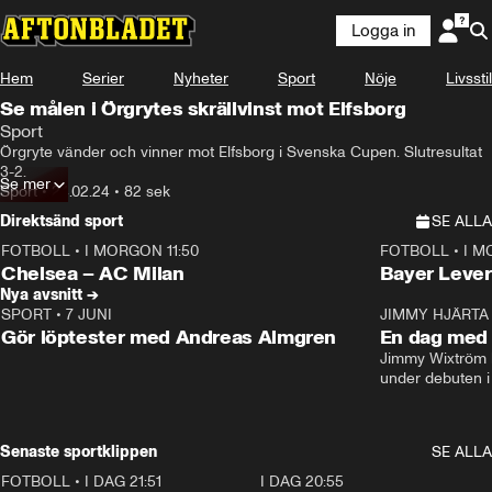
Logga in
Hem
Serier
Nyheter
Sport
Nöje
Livsstil
Se målen i Örgrytes skrällvinst mot Elfsborg
Sport
Örgryte vänder och vinner mot Elfsborg i Svenska Cupen. Slutresultat 
3-2.
Se mer
Sport
•
24.02.24
•
82 sek
Direktsänd sport
SE ALLA
FOTBOLL
•
I MORGON 11:50
FOTBOLL
•
I M
Plus
Plus
Chelsea – AC Milan
Bayer Lever
Nya avsnitt →
SPORT
•
7 JUNI
16:36
JIMMY HJÄRTA
Gör löptester med Andreas Almgren
En dag med 
Jimmy Wixtröm 
under debuten i
Senaste sportklippen
SE ALLA
FOTBOLL
•
I DAG 21:51
0:31
I DAG 20:55