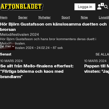
Logga in
Hem
Serier
Nyheter
Sport
Nöje
Livsstil
Hör Björn Gustafsson om känslosamma duetten och
brorsan
Melodifestivalen 2024
Hör Björn Gustafsson och hans bror kommentera deras duett i 
Melodifestivalen.
Se mer
Melodifestivalen 2024
•
24.02.24
•
87 sek
Senast
SE ALLA
10 MARS 2024
4:58
10 MARS 2024
Se allt från Mello-finalens efterfest:
Pappan till
"Flirtiga bilderna och kaos med
vinsten: ”Jag
brandlarm"