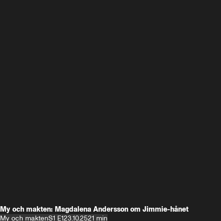
My och makten: Magdalena Andersson om Jimmie-hånet
My och makten
S1 E1
23.10.25
21 min