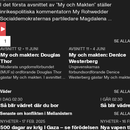
I det första avsnittet av ”My och Makten” ställer 
inrikespolitiska kommentatorn My Rohwedder 
Socialdemokraternas partiledare Magdalena 
Andersson till svars.
1
SE ALLA
AVSNITT 12
•
11 JUNI
26:27
AVSNITT 11
•
4 JUNI
2
My och makten: Douglas
My och makten: Denice
Thor
Westerberg
Moderata ungdomsförbundet 
Ungsvenskarnas 
(MUF:s) ordförande Douglas Thor 
förbundsordförande Denice 
gästar My och makten. I avsnittet 
Westerberg gästar My och makten.
diskuteras tonårsutvisningarna och 
avsnittet diskuteras migrationsfrå
hur Moderaterna ska locka väljare till 
och hur SD ska locka kvinnliga 
Väder
SE ALLA
valet i höst. 
väljare. 
I DAG 02:30
1:06
I GÅR 02:30
Så blir vädret där du bor
Så blir vädr
Senaste om konflikten i Mellanöstern
SE ALLA
NYHETER
•
17 FEB. 2025
0:45
NYHETER
•
16 F
500 dagar av krig i Gaza – se förödelsen
Nya vapen ti