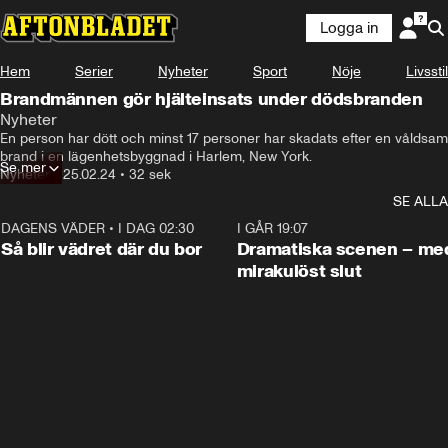
Logga in
Hem
Serier
Nyheter
Sport
Nöje
Livsstil
Brandmännen gör hjälteinsats under dödsbranden
Nyheter
En person har dött och minst 17 personer har skadats efter en våldsam 
brand i en lägenhetsbyggnad i Harlem, New York.
Se mer
Nyheter
•
25.02.24
•
32 sek
SE ALLA
DAGENS VÄDER
•
I DAG 02:30
1:06
I GÅR 19:07
Så blir vädret där du bor
Dramatiska scenen – me
mirakulöst slut