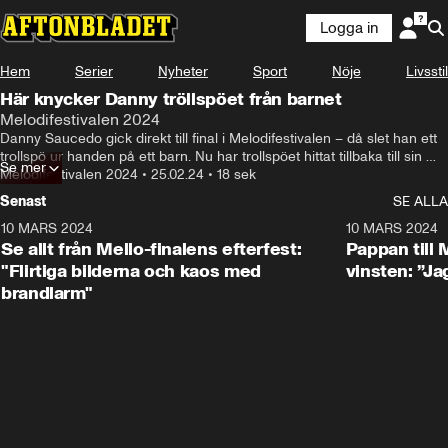
Logga in
Hem
Serier
Nyheter
Sport
Nöje
Livsstil
Här knycker Danny tröllspöet från barnet
Melodifestivalen 2024
Danny Saucedo gick direkt till final i Melodifestivalen – då slet han ett 
trollspö ur handen på ett barn. Nu har trollspöet hittat tillbaka till sin 
Se mer
ägare.
Melodifestivalen 2024
•
25.02.24
•
18 sek
Senast
SE ALLA
10 MARS 2024
4:58
10 MARS 2024
Se allt från Mello-finalens efterfest:
Pappan till
"Flirtiga bilderna och kaos med
vinsten: ”Jag
brandlarm"