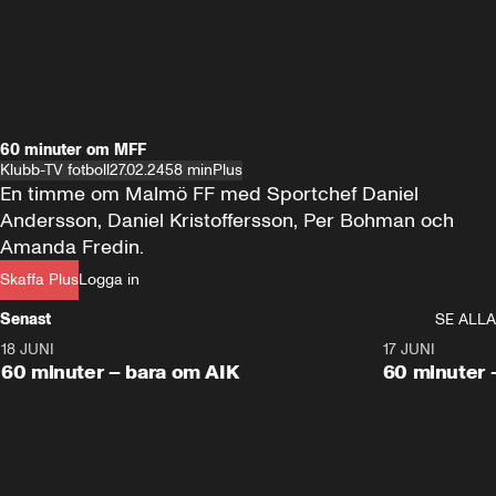
60 minuter om MFF
Klubb-TV fotboll
27.02.24
58 min
Plus
En timme om Malmö FF med Sportchef Daniel 
Andersson, Daniel Kristoffersson, Per Bohman och 
Amanda Fredin.
Skaffa Plus
Logga in
Senast
SE ALLA
18 JUNI
1:00:38
17 JUNI
Plus
Plus
60 minuter – bara om AIK
60 minuter