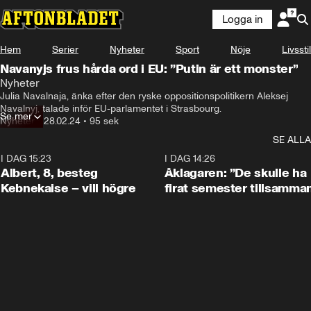
Logga in
Hem
Serier
Nyheter
Sport
Nöje
Livsstil
Navanyjs frus hårda ord i EU: ”Putin är ett monster”
Nyheter
Julia Navalnaja, änka efter den ryske oppositionspolitikern Aleksej 
Navalnyj, talade inför EU-parlamentet i Strasbourg.
Se mer
Nyheter
•
28.02.24
•
95 sek
SE ALLA
I DAG 15:23
0:54
I DAG 14:26
Albert, 8, besteg
Åklagaren: ”De skulle ha
Kebnekaise – vill högre
firat semester tillsamma