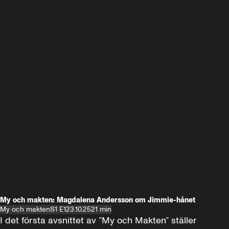
My och makten: Magdalena Andersson om Jimmie-hånet
My och makten
S1 E1
23.10.25
21 min
I det första avsnittet av ”My och Makten” ställer 