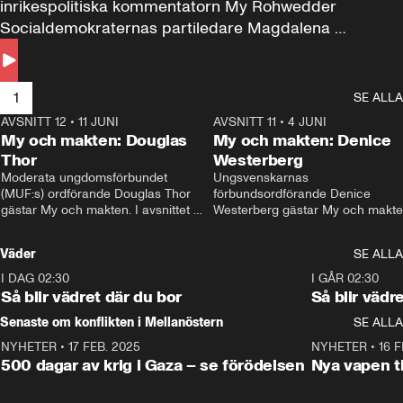
inrikespolitiska kommentatorn My Rohwedder 
Socialdemokraternas partiledare Magdalena 
Andersson till svars.
1
SE ALLA
AVSNITT 12
•
11 JUNI
26:27
AVSNITT 11
•
4 JUNI
2
My och makten: Douglas
My och makten: Denice
Thor
Westerberg
Moderata ungdomsförbundet 
Ungsvenskarnas 
(MUF:s) ordförande Douglas Thor 
förbundsordförande Denice 
gästar My och makten. I avsnittet 
Westerberg gästar My och makten.
diskuteras tonårsutvisningarna och 
avsnittet diskuteras migrationsfrå
hur Moderaterna ska locka väljare till 
och hur SD ska locka kvinnliga 
Väder
SE ALLA
valet i höst. 
väljare. 
I DAG 02:30
1:06
I GÅR 02:30
Så blir vädret där du bor
Så blir vädr
Senaste om konflikten i Mellanöstern
SE ALLA
NYHETER
•
17 FEB. 2025
0:45
NYHETER
•
16 F
500 dagar av krig i Gaza – se förödelsen
Nya vapen ti