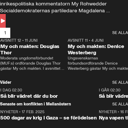
inrikespolitiska kommentatorn My Rohwedder 
Socialdemokraternas partiledare Magdalena 
Andersson till svars.
1
SE ALLA
AVSNITT 12
•
11 JUNI
26:27
AVSNITT 11
•
4 JUNI
2
My och makten: Douglas
My och makten: Denice
Thor
Westerberg
Moderata ungdomsförbundet 
Ungsvenskarnas 
(MUF:s) ordförande Douglas Thor 
förbundsordförande Denice 
gästar My och makten. I avsnittet 
Westerberg gästar My och makten.
diskuteras tonårsutvisningarna och 
avsnittet diskuteras migrationsfrå
hur Moderaterna ska locka väljare till 
och hur SD ska locka kvinnliga 
Väder
SE ALLA
valet i höst. 
väljare. 
I DAG 02:30
1:06
I GÅR 02:30
Så blir vädret där du bor
Så blir vädr
Senaste om konflikten i Mellanöstern
SE ALLA
NYHETER
•
17 FEB. 2025
0:45
NYHETER
•
16 F
500 dagar av krig i Gaza – se förödelsen
Nya vapen ti