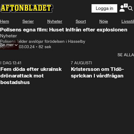
Logga in
Hem
Serier
Nyheter
Sport
Nöje
Livsstil
Polisens egna film: Huset inifrån efter explosionen
Nyheter
Mitt i natten den 16 mars 2023 exploderade en 
Polisens bilder avslöjar förödelsen i Hässelby
Se mer
sprängladdning på 15 kilo mitt i ett radhusområde i 
Nyheter
•
03.03.24
•
82 sek
Hässelby.
SE ALLA
I DAG 13:41
0:29
7 AUGUSTI
Fem döda efter ukrainsk
Kristersson om Tidö-
drönarattack mot
sprickan i vårdfrågan
bostadshus