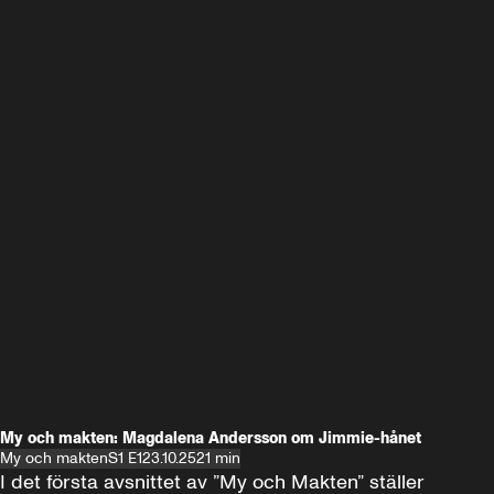
My och makten: Magdalena Andersson om Jimmie-hånet
My och makten
S1 E1
23.10.25
21 min
I det första avsnittet av ”My och Makten” ställer 