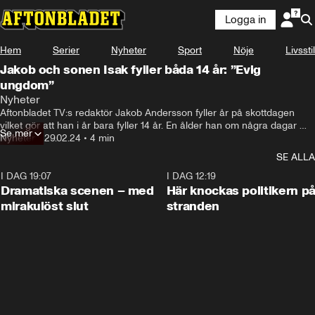
Logga in
Hem
Serier
Nyheter
Sport
Nöje
Livsstil
Jakob och sonen Isak fyller båda 14 år: ”Evig
ungdom”
Nyheter
Aftonbladet TV:s redaktör Jakob Andersson fyller år på skottdagen 
vilket gör att han i år bara fyller 14 år. En ålder han om några dagar 
Se mer
delar med sonen Isak.
Nyheter
•
29.02.24
•
4 min
SE ALLA
I DAG 19:07
0:42
I DAG 12:19
Dramatiska scenen – med
Här knockas politikern p
mirakulöst slut
stranden