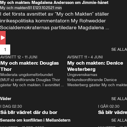
My och makten: Magdalena Andersson om Jimmie-hånet
My och makten
S1 E1
23.10.25
21 min
I det första avsnittet av ”My och Makten” ställer 
inrikespolitiska kommentatorn My Rohwedder 
Socialdemokraternas partiledare Magdalena 
Andersson till svars.
1
SE ALLA
AVSNITT 12
•
11 JUNI
26:27
AVSNITT 11
•
4 JUNI
2
My och makten: Douglas
My och makten: Denice
Thor
Westerberg
Moderata ungdomsförbundet 
Ungsvenskarnas 
(MUF:s) ordförande Douglas Thor 
förbundsordförande Denice 
gästar My och makten. I avsnittet 
Westerberg gästar My och makten.
diskuteras tonårsutvisningarna och 
avsnittet diskuteras migrationsfrå
hur Moderaterna ska locka väljare till 
och hur SD ska locka kvinnliga 
Väder
SE ALLA
valet i höst. 
väljare. 
I DAG 02:30
1:06
I GÅR 02:30
Så blir vädret där du bor
Så blir vädr
Senaste om konflikten i Mellanöstern
SE ALLA