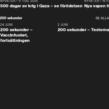
NYHETER
•
17 FEB. 2025
0:45
NYHETER
•
16 F
500 dagar av krig i Gaza – se förödelsen
Nya vapen ti
200 sekunder
SE ALLA
24 JUNI
5:00
2 JUNI
200 sekunder –
200 sekunder – Testern
Vaccinfusket,
fortsättningen