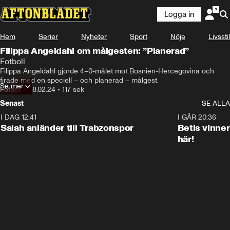
Logga in
Hem
Serier
Nyheter
Sport
Nöje
Livsstil
Filippa Angeldahl om målgesten: ”Planerad”
Fotboll
Filippa Angeldahl gjorde 4–0-målet mot Bosnien-Hercegovina och 
firade med en speciell – och planerad – målgest.
Se mer
Fotboll
•
28.02.24
•
117 sek
Senast
SE ALLA
I DAG 12:41
0:42
I GÅR 20:36
Salah anländer till Trabzonspor
Betis vinne
här!