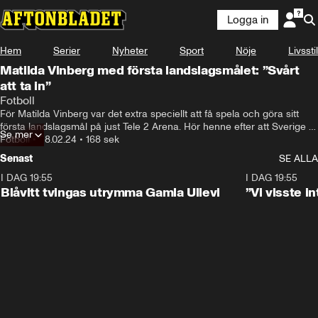
Logga in
Hem
Serier
Nyheter
Sport
Nöje
Livsstil
Matilda Vinberg med första landslagsmålet: ”Svårt
att ta in”
Fotboll
För Matilda Vinberg var det extra speciellt att få spela och göra sitt 
första landslagsmål på just Tele 2 Arena. Hör henne efter att Sverige 
Se mer
kvalat sig kvar i Nations Leagues A-division.
Fotboll
•
28.02.24
•
168 sek
Senast
SE ALLA
I DAG 19:55
0:29
I DAG 19:55
Blåvitt tvingas utrymma Gamla Ullevi
”Vi visste 