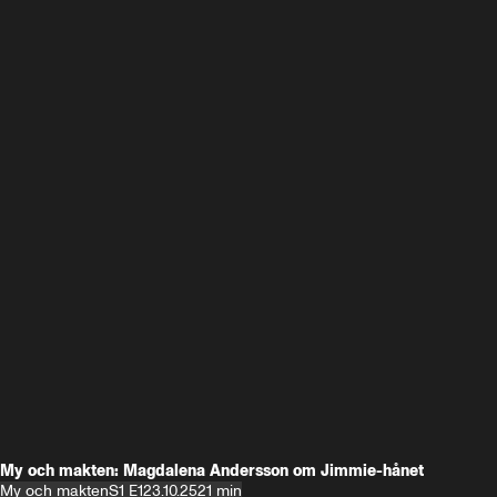
My och makten: Magdalena Andersson om Jimmie-hånet
My och makten
S1 E1
23.10.25
21 min