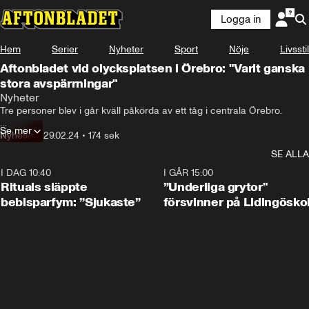
Logga in
Hem
Serier
Nyheter
Sport
Nöje
Livsstil
Aftonbladet vid olycksplatsen i Örebro: "Varit ganska
stora avspärrningar"
Nyheter
Tre personer blev i går kväll påkörda av ett tåg i centrala Örebro.

Se mer
De är mycket allvarligt skadade.
Nyheter
•
29.02.24
•
174 sek
SE ALLA
I DAG 10:40
1:01
I GÅR 15:00
Rituals släppte
”Underliga grytor"
bebisparfym: ”Sjukaste”
försvinner på Lidingösko