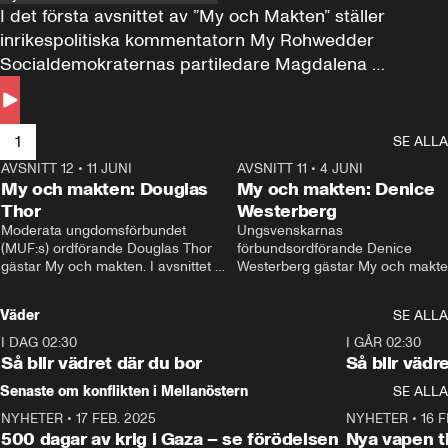
I det första avsnittet av ”My och Makten” ställer 
inrikespolitiska kommentatorn My Rohwedder 
Socialdemokraternas partiledare Magdalena 
Andersson till svars.
1
SE ALLA
AVSNITT 12
•
11 JUNI
26:27
AVSNITT 11
•
4 JUNI
2
My och makten: Douglas
My och makten: Denice
Thor
Westerberg
Moderata ungdomsförbundet 
Ungsvenskarnas 
(MUF:s) ordförande Douglas Thor 
förbundsordförande Denice 
gästar My och makten. I avsnittet 
Westerberg gästar My och makten.
diskuteras tonårsutvisningarna och 
avsnittet diskuteras migrationsfrå
hur Moderaterna ska locka väljare till 
och hur SD ska locka kvinnliga 
Väder
SE ALLA
valet i höst. 
väljare. 
I DAG 02:30
1:06
I GÅR 02:30
Så blir vädret där du bor
Så blir vädr
Senaste om konflikten i Mellanöstern
SE ALLA
NYHETER
•
17 FEB. 2025
0:45
NYHETER
•
16 F
500 dagar av krig i Gaza – se förödelsen
Nya vapen ti