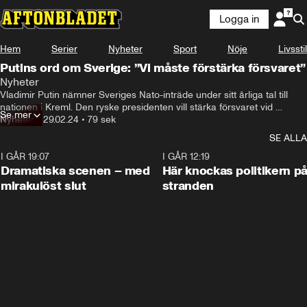
Logga in
Hem
Serier
Nyheter
Sport
Nöje
Livsstil
Putins ord om Sverige: ”Vi måste förstärka försvaret”
Nyheter
Vladimir Putin nämner Sveriges Nato-inträde under sitt årliga tal till 
nationen i Kreml. Den ryske presidenten vill stärka försvaret vid 
Se mer
gränsen mot väst.
Nyheter
•
29.02.24
•
79 sek
SE ALLA
I GÅR 19:07
0:42
I GÅR 12:19
Dramatiska scenen – med
Här knockas politikern p
mirakulöst slut
stranden