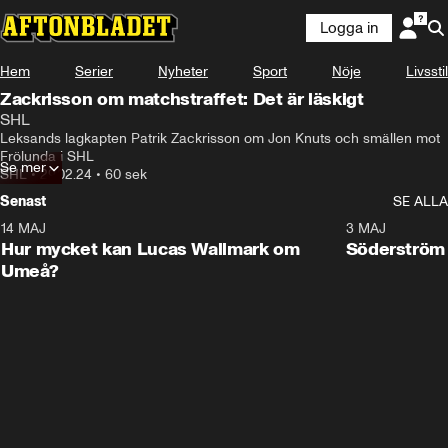
Logga in
Hem
Serier
Nyheter
Sport
Nöje
Livsstil
Zackrisson om matchstraffet: Det är läskigt
SHL
Leksands lagkapten Patrik Zackrisson om Jon Knuts och smällen mot 
Frölunda i SHL
Se mer
SHL
•
29.02.24
•
60 sek
Senast
SE ALLA
14 MAJ
1:18
3 MAJ
Plus
Hur mycket kan Lucas Wallmark om
Söderström
Umeå?