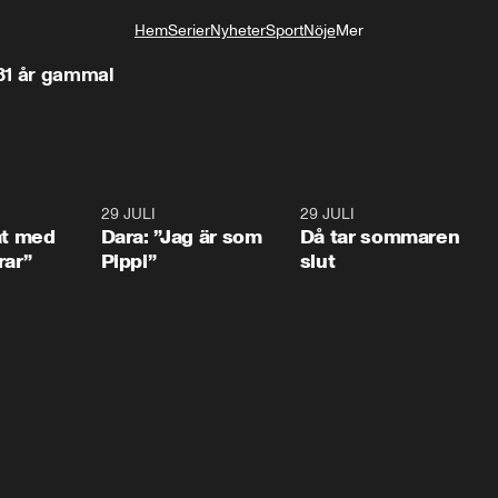
Hem
Serier
Nyheter
Sport
Nöje
Mer
Livsstil
31 år gammal
1:02
29 JULI
0:41
29 JULI
0:3
at med
Dara: ”Jag är som
Då tar sommaren
rar”
Pippi”
slut