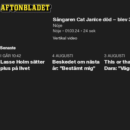
Sångaren Cat Janice död – blev 
Nöje
Nöje
•
01.03.24
•
24 sek
Vertikal video
Senaste
I GÅR 10:42
1:04
4 AUGUSTI
0:24
3 AUGUSTI
Lasse Holm sätter
Beskedet om nästa
This or th
plus på livet
år: ”Bestämt mig”
Dara: ”Väg