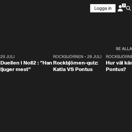
Logga in
SE ALLA
9
29 JULI
0:47
ROCKBJÖRNEN
•
28 JULI
0:15
ROCKBJÖRN
Duellen i Noll2 : ”Han
Rockbjörnen-quiz:
Hur väl kä
ljuger mest”
Katia VS Pontus
Pontus?