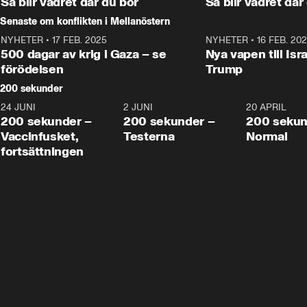
Så blir vädret där du bor
Så blir vädret där
Senaste om konflikten i Mellanöstern
NYHETER
•
17 FEB. 2025
0:45
NYHETER
•
16 FEB. 20
500 dagar av krig i Gaza – se
Nya vapen till Isr
förödelsen
Trump
200 sekunder
24 JUNI
5:00
2 JUNI
4:23
20 APRIL
200 sekunder –
200 sekunder –
200 sekun
Vaccinfusket,
Testerna
Normal
fortsättningen