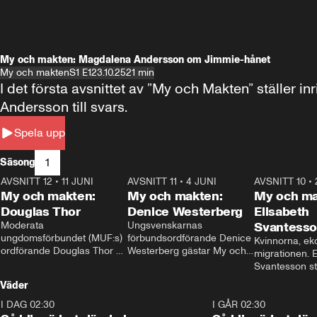
My och makten: Magdalena Andersson om Jimmie-hånet
My och makten
S1 E1
23.10.25
21 min
I det första avsnittet av ”My och Makten” ställe
Andersson till svars.
Spela upp
1
Säsong
AVSNITT 12
•
11 JUNI
26:27
AVSNITT 11
•
4 JUNI
23:40
AVSNITT 10
•
My och makten:
My och makten:
My och ma
Douglas Thor
Denice Westerberg
Elisabeth
Moderata 
Ungsvenskarnas 
Svantess
ungdomsförbundet (MUF:s) 
förbundsordförande Denice 
Kvinnorna, ek
ordförande Douglas Thor 
Westerberg gästar My och 
migrationen. E
gästar My och makten. I 
makten. I avsnittet 
Svantesson stäl
avsnittet diskuteras 
diskuteras migrationsfrågan 
när finansmini
Väder
tonårsutvisningarna och hur 
och hur SD ska locka 
Moderaterna ska locka 
kvinnliga väljare. 
I DAG 02:30
1:06
I GÅR 02:30
väljare till valet i höst. 