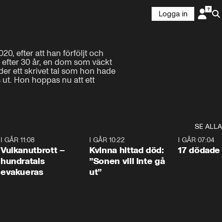
Logga in
, efter att han förföljt och 
g efter 30 år, en dom som väckt 
r ett skrivet tal som hon hade 
 ut. Hon hoppas nu att ett 
SE ALLA
4
I GÅR 11:08
0:27
I GÅR 10:22
1:12
I GÅR 07:04
Vulkanutbrott –
Kvinna hittad död:
17 dödade 
hundratals
”Sonen vill inte gå
evakueras
ut”