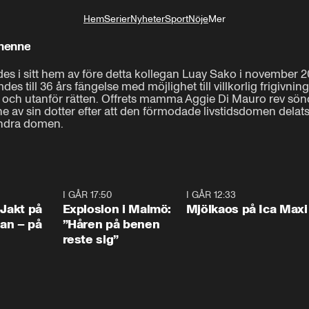
Hem
Serier
Nyheter
Sport
Nöje
Mer
Livsstil
ördade henne
 i sitt hem av före detta kollegan Luay Sako i november 2020
s till 36 års fängelse med möjlighet till villkorlig frigivnin
och utanför rätten. Offrets mamma Aggie Di Mauro rev sönde
nne av sin dotter efter att den förmodade livstidsdomen delats
ändra domen.
0:33
I GÅR 17:50
1:10
I GÅR 12:33
0:2
 Jakt på
Explosion i Malmö:
Mjölkaos på Ica Maxi
an – på
”Håren på benen
reste sig”