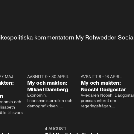
r inrikespolitiska kommentatorn My Rohwedder Soci
27 MAJ
3:51
AVSNITT 9
•
30 APRIL
24:00
AVSNITT 8
•
16 APRIL
25:1
kten:
My och makten:
My och makten:
Mikael Damberg
Nooshi Dadgostar
on
Ekonomin, 
V-ledaren Nooshi Dadgostar
finansministerrollen och 
pressas internt om 
onomin och 
demografikrisen. 
regeringsfrågan.

lisabeth 
Oppositionen ställs till svars 
I Aftonbladets 
ls till svars 
när Socialdemokraternas 
partiledarutfrågning ”My 
stern gästar 
Mikael Damberg gästar My 
och Makten” sätter hon ner 
My och Makten. 
och Makten. 
foten mot kritikerna:

1:06
4 AUGUSTI
1:0
– Vi ställer upp i val. Ska vi 