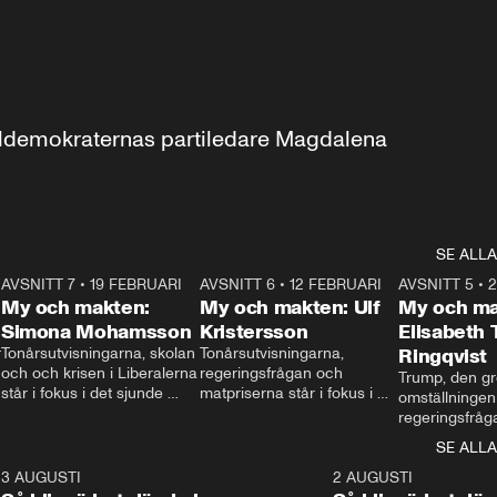
aldemokraternas partiledare Magdalena 
SE ALLA
7
AVSNITT 7
•
19 FEBRUARI
24:30
AVSNITT 6
•
12 FEBRUARI
27:30
AVSNITT 5
•
My och makten:
My och makten: Ulf
My och ma
Simona Mohamsson
Kristersson
Elisabeth
 
Tonårsutvisningarna, skolan 
Tonårsutvisningarna, 
Ringqvist
och och krisen i Liberalerna 
regeringsfrågan och 
Trump, den gr
står i fokus i det sjunde 
matpriserna står i fokus i 
omställningen
avsnittet av ”My och 
det sjätte avsnittet av ”My 
regeringsfråga
makten”. Se när 
och makten”. Se när 
centrum i det 
SE ALLA
Aftonbladets inrikespolitiska 
Aftonbladets inrikespolitiska 
avsnittet av ”
kommentator My 
kommentator My 
6
3 AUGUSTI
1:06
2 AUGUSTI
Makten”. Se nä
Rohwedder ställer 
Rohwedder ställer 