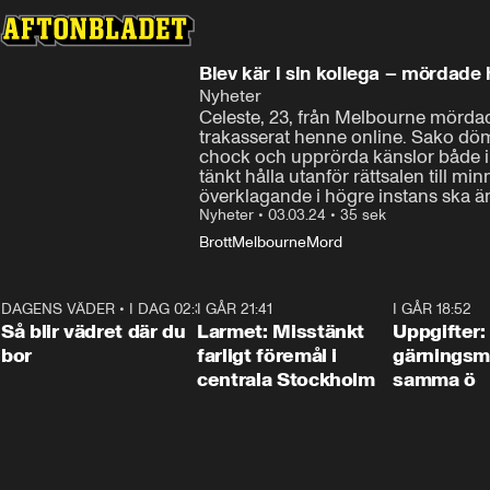
Blev kär i sin kollega – m
Nyheter
Celeste, 23, från Melbourne mördades
trakasserat henne online. Sako dömde
chock och upprörda känslor både i 
tänkt hålla utanför rättsalen till mi
överklagande i högre instans ska 
Nyheter
•
03.03.24
•
35 sek
Brott
Melbourne
Mord
DAGENS VÄDER
•
I DAG 02:30
1:06
I GÅR 21:41
0:35
I GÅR 18:52
Så blir vädret där du
Larmet: Misstänkt
Uppgifter:
bor
farligt föremål i
gärningsm
centrala Stockholm
samma ö