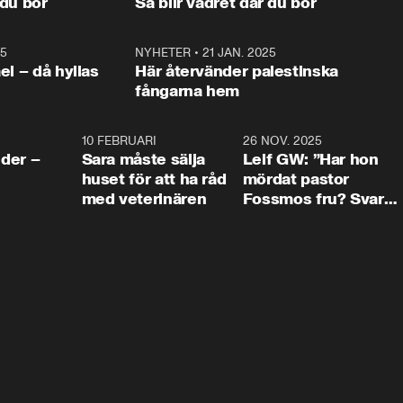
 du bor
Så blir vädret där du bor
vara med så sitter vi förstås 
25
1:22
NYHETER
•
21 JAN. 2025
0:5
ael – då hyllas
Här återvänder palestinska
fångarna hem
4:24
10 FEBRUARI
4:13
26 NOV. 2025
8:1
der –
Sara måste sälja
Leif GW: ”Har hon
huset för att ha råd
mördat pastor
med veterinären
Fossmos fru? Svar
nej.”