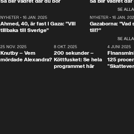
Så blir vädret där du bor
Så blir vädret där
Aftonbladets in
utbildnings- och 
statsminister Ulf Kristersson 
kommentator 
SE ALLA
integrationsminister Simona 
till svars.
Rohwedder stäl
Mohamsson till svars.
Centerpartiets
2
NYHETER
•
16 JAN. 2025
1:01
NYHETER
•
16 JAN. 20
Thand Ring till
Ahmed, 40, är fast i Gaza: ”Vill
Gazaborna: ”Vad s
tillbaka till Sverige”
till?”
SE ALLA
3
25 NOV. 2025
31:05
8 OKT. 2025
4:29
4 JUNI 2025
Knutby – Vem
200 sekunder –
Finansmin
mördade Alexandra?
Köttfusket: Se hela
125 procent
programmet här
"Skattever
viktig uppg