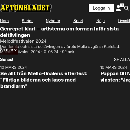
Logga in
Hem
Serier
Nyheter
Sport
Nöje
Livsstil
Genrepet klart – artisterna om formen inför sista
deltävlingen
Melodifestivalen 2024
Den femte och sista deltävlingen av årets Mello avgörs i Karlstad.
Se mer
Melodifestivalen 2024
•
01.03.24
•
92 sek
Senast
SE ALLA
10 MARS 2024
4:58
10 MARS 2024
Se allt från Mello-finalens efterfest:
Pappan till
"Flirtiga bilderna och kaos med
vinsten: ”Jag
brandlarm"