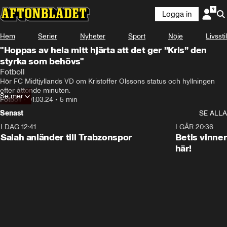
Logga in
Hem
Serier
Nyheter
Sport
Nöje
Livsstil
"Hoppas av hela mitt hjärta att det ger ”Kris” den
styrka som behövs"
Fotboll
Hör FC Midtjyllands VD om Kristoffer Olssons status och hyllningen 
efter åttonde minuten.
Se mer
Fotboll
•
01.03.24
•
5 min
Senast
SE ALLA
I DAG 12:41
0:42
I GÅR 20:36
Salah anländer till Trabzonspor
Betis vinne
här!