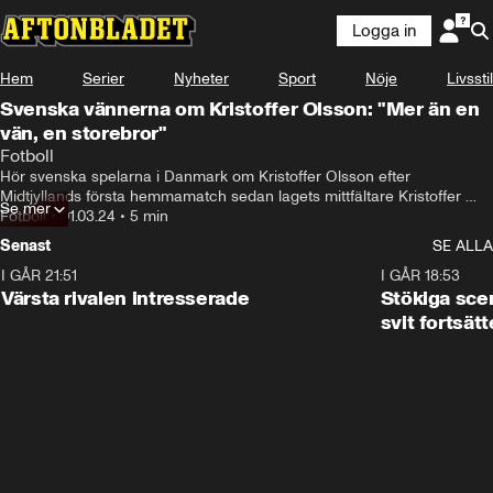
Logga in
Hem
Serier
Nyheter
Sport
Nöje
Livsstil
Svenska vännerna om Kristoffer Olsson: "Mer än en
vän, en storebror"
Fotboll
Hör svenska spelarna i Danmark om Kristoffer Olsson efter 
Midtjyllands första hemmamatch sedan lagets mittfältare Kristoffer 
Se mer
”Koffe” Olsson drabbades av en akut hjärnsjukdom som gör att han 
Fotboll
•
01.03.24
•
5 min
ligger i respirator.
Senast
SE ALLA
I GÅR 21:51
0:31
I GÅR 18:53
Värsta rivalen intresserade
Stökiga sce
svit fortsätt