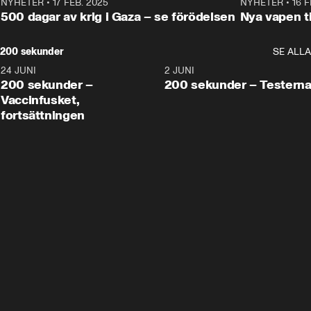
NYHETER
•
17 FEB. 2025
0:45
NYHETER
•
16 F
500 dagar av krig i Gaza – se förödelsen
Nya vapen ti
200 sekunder
SE ALLA
24 JUNI
5:00
2 JUNI
200 sekunder –
200 sekunder – Testern
Vaccinfusket,
fortsättningen