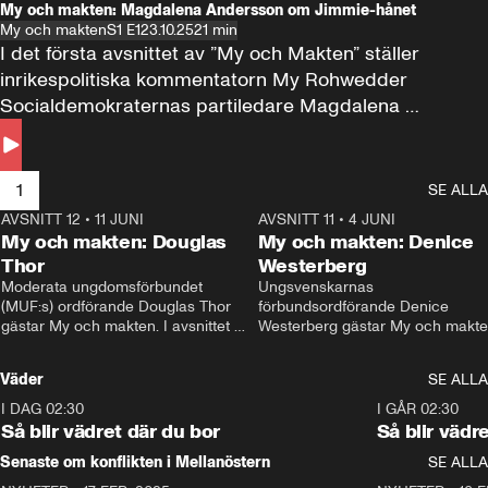
My och makten: Magdalena Andersson om Jimmie-hånet
My och makten
S1 E1
23.10.25
21 min
I det första avsnittet av ”My och Makten” ställer 
inrikespolitiska kommentatorn My Rohwedder 
Socialdemokraternas partiledare Magdalena 
Andersson till svars.
1
SE ALLA
AVSNITT 12
•
11 JUNI
26:27
AVSNITT 11
•
4 JUNI
2
My och makten: Douglas
My och makten: Denice
Thor
Westerberg
Moderata ungdomsförbundet 
Ungsvenskarnas 
(MUF:s) ordförande Douglas Thor 
förbundsordförande Denice 
gästar My och makten. I avsnittet 
Westerberg gästar My och makten.
diskuteras tonårsutvisningarna och 
avsnittet diskuteras migrationsfrå
hur Moderaterna ska locka väljare till 
och hur SD ska locka kvinnliga 
Väder
SE ALLA
valet i höst. 
väljare. 
I DAG 02:30
1:06
I GÅR 02:30
Så blir vädret där du bor
Så blir vädr
Senaste om konflikten i Mellanöstern
SE ALLA