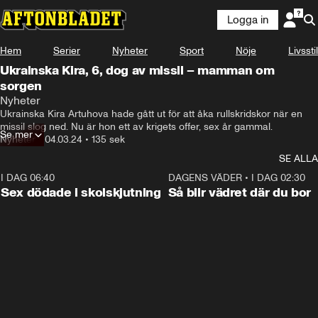
Logga in
Hem
Serier
Nyheter
Sport
Nöje
Livsstil
Ukrainska Kira, 6, dog av missil – mamman om
sorgen
Nyheter
Ukrainska Kira Artuhova hade gått ut för att åka rullskridskor när en 
missil slog ned. Nu är hon ett av krigets offer, sex år gammal.
Se mer
Nyheter
•
04.03.24
•
135 sek
SE ALLA
I DAG 06:40
0:47
DAGENS VÄDER
•
I DAG 02:30
Sex dödade i skolskjutning
Så blir vädret där du bor