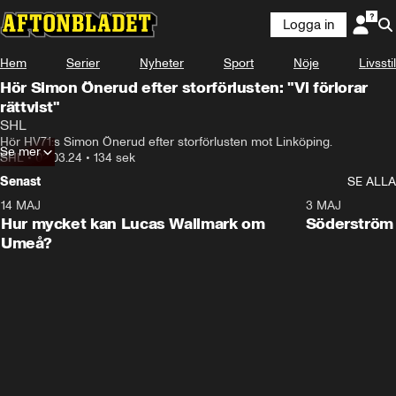
Logga in
Hem
Serier
Nyheter
Sport
Nöje
Livsstil
Hör Simon Önerud efter storförlusten: "Vi förlorar
rättvist"
SHL
Hör HV71:s Simon Önerud efter storförlusten mot Linköping.
Se mer
SHL
•
02.03.24
•
134 sek
Senast
SE ALLA
14 MAJ
1:18
3 MAJ
Plus
Hur mycket kan Lucas Wallmark om
Söderström
Umeå?