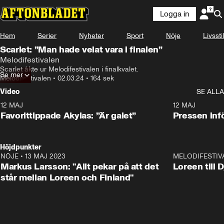
Logga in
Hem
Serier
Nyheter
Sport
Nöje
Livsstil
Scarlet: ”Man hade velat vara i finalen”
Melodifestivalen
Scarlet åkte ur Melodifestivalen i finalkvalet.
Se mer
Melodifestivalen
•
02.03.24
•
164 sek
Video
SE ALLA
12 MAJ
1:04
12 MAJ
Favorittippade Akylas: ”Är galet”
Pressen infö
Höjdpunkter
NÖJE
•
13 MAJ 2023
18:32
MELODIFESTIV
Markus Larsson: "Allt pekar på att det
Loreen till 
står mellan Loreen och Finland"