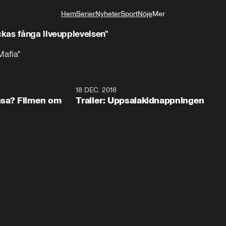
Hem
Serier
Nyheter
Sport
Nöje
Mer
Livsstil
kas fånga liveupplevelsen"
Mafia"
0:57
18 DEC. 2018
1:3
ansa? Filmen om
Trailer: Uppsalakidnappningen