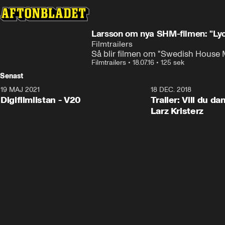
Larsson om nya SHM-filmen: "Lyc
Filmtrailers
Så blir filmen om "Swedish House 
Filmtrailers
•
18.07.16
•
125 sek
Senast
19 MAJ 2021
2:00
18 DEC. 2018
Digifilmlistan - V20
Trailer: Vill du d
Larz Kristerz