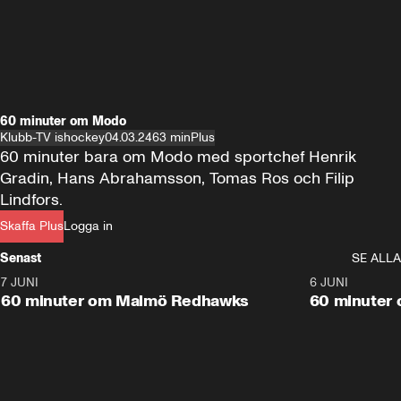
60 minuter om Modo
Klubb-TV ishockey
04.03.24
63 min
Plus
60 minuter bara om Modo med sportchef Henrik 
Gradin, Hans Abrahamsson, Tomas Ros och Filip 
Lindfors.
Skaffa Plus
Logga in
Senast
SE ALLA
7 JUNI
1:02:53
6 JUNI
Plus
60 minuter om Malmö Redhawks
60 minuter 