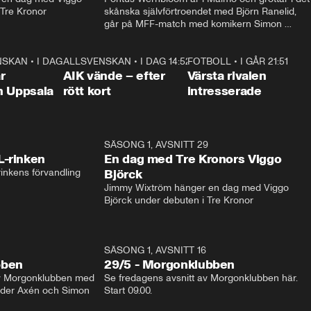
 Tre Kronor
skånska självförtroendet med Björn Ranelid, 
går på MFF-match med komikern Simon 
”Chippen” Svensson och hjälper skadade 
stjärnbacken Pontus Jansson hem. 
NSKAN
•
I DAG 15:23
1:39
ALLSVENSKAN
•
I DAG 14:52
2:31
FOTBOLL
•
I GÅR 21:51
0:3
r
AIK vände – efter
Värsta rivalen
n Uppsala
rött kort
intresserade
1:04
SÄSONG 1, AVSNITT 29
17:3
L-rinken
En dag med Tre Kronors Viggo
inkens förvandling
Björck
Jimmy Wixtröm hänger en dag med Viggo 
Björck under debuten i Tre Kronor
SÄSONG 1, AVSNITT 16
bben
29/5 - Morgonklubben
av Morgonklubben med 
Se fredagens avsnitt av Morgonklubben här. 
nder Axén och Simon 
Start 09.00. 