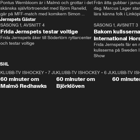
Pontus Wernbloom är i Malmö och grottar i det 
Från åtta gubbar i januar
skånska självförtroendet med Björn Ranelid, 
dag. Marcus Lager starta
går på MFF-match med komikern Simon 
lära känna folk i Linköp
Jernspets Gästar
”Chippen” Svensson och hjälper skadade 
STBK en institution – o
SÄSONG 1, AVSNITT 4
stjärnbacken Pontus Jansson hem. 
13:37
rakt in i värmen.
SÄSONG 1, AVSNITT 3
Frida Jernspets testar voltige
Bakom kulissern
Frida Jernspets åker till Södertörn ryttarcenter 
International Ho
och testar voltige
Frida Jernspets får en 
kulisserna på Sweden In
Show
SHL
KLUBB-TV ISHOCKEY
1:02:53
•
7 JUNI
KLUBB-TV ISHOCKEY
1:00:59
•
6 JUNI
KLUBB-TV I
Plus
Plus
60 minuter om
60 minuter om
60 minute
Malmö Redhawks
Björklöven