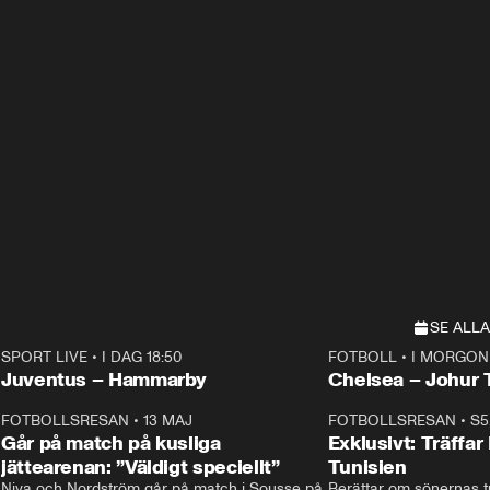
SE ALLA
SPORT LIVE
•
I DAG 18:50
FOTBOLL
•
I MORGON 
Plus
Plus
Juventus – Hammarby
Chelsea – Joh
3
FOTBOLLSRESAN
•
13 MAJ
33:19
FOTBOLLSRESAN
•
S5
Går på match på kusliga
Exklusivt: Träffar
jättearenan: ”Väldigt speciellt”
Tunisien
Niva och Nordström går på match i Sousse på 
Berättar om sönernas tu