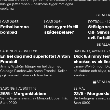
kusliga jättearenan – flaskorna flyger mot egna 
spelarna 
SE ALLA
1
I GÅR 20:55
0:29
I GÅR 20:54
0:23
FOTBOLL
•
I
Fotbollsarena
Hockeyproffs till
Stökiga sc
bombad
skådespelare?
GIF Sunds
svit fortsä
SE ALLA
8
SÄSONG 1, AVSNITT 28
20:38
SÄSONG 1, AVSNITT 2
Plus
En hel dag med superlöftet Anton
Dick & Jimmy test
Frondell
chockas av skill
Jimmy Wixtröm hänger en hel dag med 
Jimmy Wixtröm och Dick
Chicago Blackhawks Anton Frondell. Kollar 
på klubbor och åkyta, r
pojkrummet, bakar och firar farfar
skridskor 
SE ALLA
SÄSONG 1, AVSNITT 15
22 MAJ
26/5 - Morgonklubben
22/5 - Morgonkl
Se tisdagens avsnitt av Morgonklubben här. 
Se fredagens avsnitt a
Start 09.00. 
Start 09.00. 