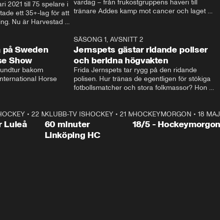
vardag – från frukostgruppens haveri till 
i 2021 till 75 spelare i 
tränare Addes kamp mot cancer och laget 
de ett 35+-lag för att 
som siktar mot Allsvenskan.
ing. Nu är Harvestad 
ch Wernbloom kliver 
14:14
SÄSONG 1, AVSNITT 2
24:5
a på Sweden
Jernspets gästar ridande poliser
rse Show
och beridna högvakten
rundtur bakom 
Frida Jernspets tar rygg på den ridande 
ternational Horse 
polisen. Hur tränas de egentligen för stökiga 
fotbollsmatcher och stora folkmassor? Hon 
hälsar även på hos beridna högvakten, som 
den här dagen ska byta av högvakten, som 
SHOCKEY
1:00:28
•
22 MAJ
KLUBB-TV ISHOCKEY
vaktar slottet.
1:00:18
•
21 MAJ
HOCKEYMORGON
•
18 MAJ
Plus
r Luleå
60 minuter
18/5 - Hockeymorgo
Linköping HC