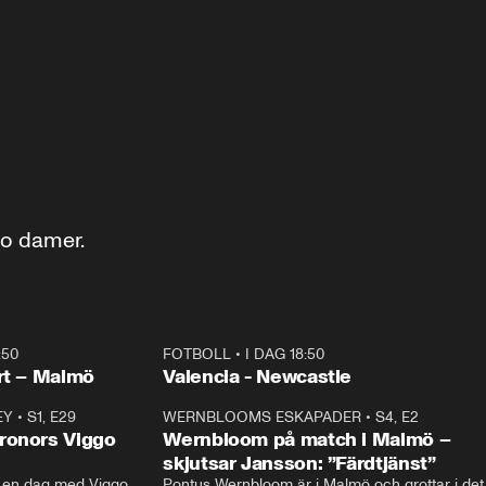
ro damer.
:50
FOTBOLL
•
I DAG 18:50
Plus
rt – Malmö
Valencia - Newcastle
EY
•
S1, E29
17:38
WERNBLOOMS ESKAPADER
•
S4, E2
38:2
ronors Viggo
Wernbloom på match i Malmö –
skjutsar Jansson: ”Färdtjänst”
en dag med Viggo 
Pontus Wernbloom är i Malmö och grottar i det 