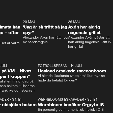
0:26
29 MAJ
0:30
26 MAJ
0:3
timata hån
”Jag är så trött så jag
Axén har aldrig
e – efter
spyr”
någonsin grillat
Alexander Axén har fått nog 
Alexander Axén påstår att 
av handsregeln
han aldrig någonsin i sitt liv 
Det är värre”
har grillat
 JULI
36:52
FOTBOLLSRESAN
•
14 JULI
0:3
 på VM – Nivas
Haaland orsakade raccoonboom
yper i kroppen”
Vi hittade Haalands tvättbjörn! Hur mycket 
hade du betalat för den?
list en matchdag på 
esan bakom kulisserna 
på semifinalen mellan Frankrike och Spanien. 
ADER
•
S4, E1
32:14
WERNBLOOMS ESKAPADER
•
S3, E4
33:1
Plus
 eldsjälen bakom
Wernbloom besöker Örgryte IS
En personlig och humoristisk inblick i ÖIS 