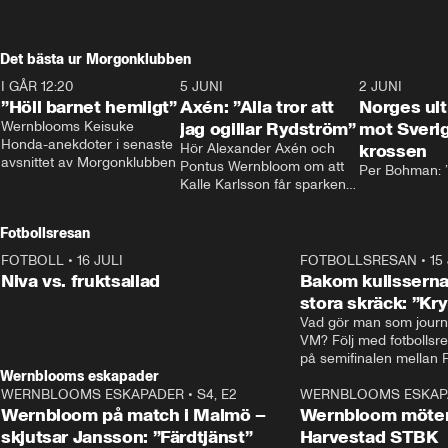
Det bästa ur Morgonklubben
I GÅR 12:20
1:14
5 JUNI
0:44
2 JUNI
”Höll barnet hemligt”
Axén: ”Alla tror att
Norges ul
Wernblooms Keisuke 
jag ogillar Rydström”
mot Sverig
Honda-anekdoter i senaste 
Hör Alexander Axén och 
krossen
avsnittet av Morgonklubben
Pontus Wernbloom om att 
Per Bohman: ”
Kalle Karlsson får sparken 
från Bajen och att Henrik 
Rydström tar över
Fotbollsresan
FOTBOLL
•
16 JULI
0:44
FOTBOLLSRESAN
•
15
Niva vs. fruktsallad
Bakom kulisserna
stora skräck: ”Kr
Vad gör man som journa
VM? Följ med fotbollsr
Wernblooms eskapader
WERNBLOOMS ESKAPADER
•
S4, E2
38:23
WERNBLOOMS ESKAP
Wernbloom på match i Malmö –
Wernbloom möter
skjutsar Jansson: ”Färdtjänst”
Harvestad STBK