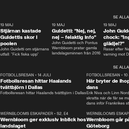
SE ALLA
1
19 MAJ
0:43
19 MAJ
0:39
19 MAJ
Stjärnan kastade
Guidetti: ”Nej, nej,
John Guide
Guidettis skor i
nej – felaktig info”
chock: ”I
poolen
John Guidetti och Pontus 
glädje!?”
Wernbloom pratar gamla 
John Guidetti om stjärnans 
Rasar efter N
landslagsminnen från 2016
utfall: ”Fick fiska upp”
varning mot D
SE ALLA
8
FOTBOLLSRESAN
•
14 JULI
41:35
FOTBOLLSRESAN
•
10
Fotbollsresan hittar Haalands
Här bryter de ih
tvättbjörn i Dallas
dans
Fotbollsresan hittar Haalands tvättbjörn i Dallas
Erik Niva och Linn Nord
skratta när de får se 
dans inför Frankrikes st
VM-kvartsfinalen. 
4
WERNBLOOMS ESKAPADER
•
S2, E4
24:20
WERNBLOOMS ESKAP
Plus
Wernbloom ger exklusiv inblick hos
Wernbloom går på
landslaget
Göteborg