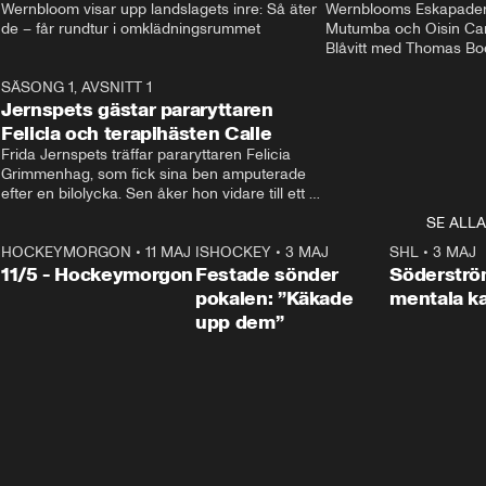
Wernbloom visar upp landslagets inre: Så äter 
Wernblooms Eskapader:
de – får rundtur i omklädningsrummet
Mutumba och Oisin Cant
Blåvitt med Thomas Bo
0
SÄSONG 1, AVSNITT 1
25:12
Jernspets gästar pararyttaren
Felicia och terapihästen Calle
Frida Jernspets träffar pararyttaren Felicia 
Grimmenhag, som fick sina ben amputerade 
efter en bilolycka. Sen åker hon vidare till ett 
vård- och omsorgsboende med den 76 
SE ALLA
centimeter höga terapihästen Calle.
HOCKEYMORGON
•
11 MAJ
ISHOCKEY
•
3 MAJ
0:22
SHL
•
3 MAJ
n
11/5 - Hockeymorgon
Festade sönder
Söderströ
pokalen: ”Käkade
mentala 
upp dem”