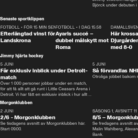
Björck under debuten i
Senaste sportklippen
FOTBOLL
•
FÖR 15 MIN SEN
0:33
FOTBOLL
•
I DAG 15:58
1:03
DAMALLSVE
Efterlängtad vinst för
Ayaris succé –
Här krossa
Landskrona
dubbel målskytt mot
Djurgårde
Roma
med 8-0
Jimmy hjärta hockey
5 JUNI
11:14
5 JUNI
Får exklusiv inblick under Detroit-
Så förvandlas NH
match
Otroliga jobbet bakom r
Över 1 000 personer jobbar under en match, 
för att få allt att gå runt i Little Ceasars Arena i 
Detroit. Vi har fått en exklusiv inblick i hur allt 
fungerar inför och under match i världens 
Morgonklubben
bästa hockeyliga
2 JUNI
SÄSONG 1, AVSNITT 11
2/6 - Morgonklubben
8/5 – Morgonklu
Se tisdagens avsnitt av Morgonklubben här. 
Se fredagens avsnitt 
Start 09.00. 
Malin Wahlberg, Alexa
Bank. 