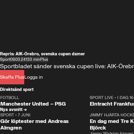
Repris: AIK-Örebro, svenska cupen damer
Sport
09.03.24
133 min
Plus
Sportbladet sänder svenska cupen live: AIK-Öreb
Skaffa Plus
Logga in
Direktsänd sport
FOTBOLL
SPORT LIVE
•
I DAG 16
LIVE
Plus
Plus
Manchester United – PSG
Eintracht Frankfu
Nya avsnitt →
SPORT
•
7 JUNI
16:36
JIMMY HJÄRTA HOCK
Gör löptester med Andreas
En dag med Tre K
Almgren
Björck
Jimmy Wixtröm hänger 