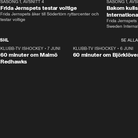
SÄSONG 1, AVSNITT 4
13:37
SÄSONG 1, AVS
Frida Jernspets testar voltige
Bakom kuli
Frida Jernspets åker till Södertörn ryttarcenter och 
Internation
testar voltige
Frida Jernspets 
Sweden Interna
SHL
SE ALLA
KLUBB-TV ISHOCKEY
•
7 JUNI
1:02:53
KLUBB-TV ISHOCKEY
•
6 JUNI
1:0
Plus
60 minuter om Malmö
60 minuter om Björklöve
Redhawks