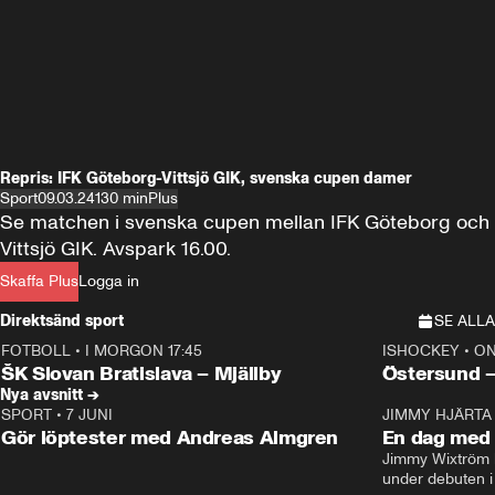
Repris: IFK Göteborg-Vittsjö GIK, svenska cupen damer
Sport
09.03.24
130 min
Plus
Se matchen i svenska cupen mellan IFK Göteborg och 
Vittsjö GIK. Avspark 16.00.
Skaffa Plus
Logga in
Direktsänd sport
SE ALLA
FOTBOLL
•
I MORGON 17:45
ISHOCKEY
•
ON
Plus
Plus
ŠK Slovan Bratislava – Mjällby
Östersund 
Nya avsnitt →
SPORT
•
7 JUNI
16:36
JIMMY HJÄRTA
Gör löptester med Andreas Almgren
En dag med 
Jimmy Wixtröm 
under debuten i