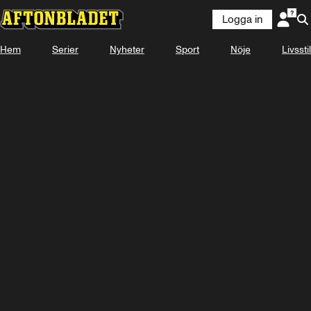
Logga in
Laddar ...
Hem
Serier
Nyheter
Sport
Nöje
Livsstil