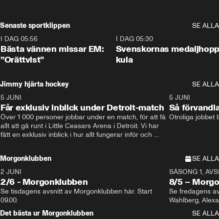
Senaste sportklippen
SE ALLA
I DAG 05:56
1:13
I DAG 05:30
Bästa vännen missar EM:
Svenskornas medaljhopp
”Orättvist”
kula
Jimmy hjärta hockey
SE ALLA
5 JUNI
11:14
5 JUNI
Får exklusiv inblick under Detroit-match
Så förvandl
Över 1 000 personer jobbar under en match, för att få 
Otroliga jobbet
allt att gå runt i Little Ceasars Arena i Detroit. Vi har 
fått en exklusiv inblick i hur allt fungerar inför och 
under match i världens bästa hockeyliga
Morgonklubben
SE ALLA
2 JUNI
SÄSONG 1, AVSN
2/6 - Morgonklubben
8/5 – Morg
Se tisdagens avsnitt av Morgonklubben här. Start 
Se fredagens av
09.00. 
Det bästa ur Morgonklubben
SE ALLA