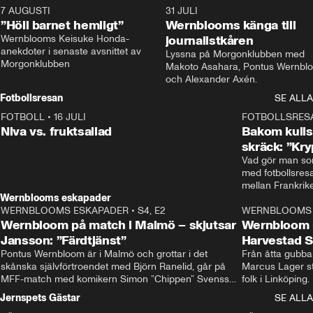
7 AUGUSTI
1:14
31 JULI
”Höll barnet hemligt”
Wernblooms känga till
Wernblooms Keisuke Honda-
journalistkåren
anekdoter i senaste avsnittet av 
Lyssna på Morgonklubben med 
Morgonklubben
Makoto Asahara, Pontus Wernblo
och Alexander Axén.
Fotbollsresan
SE ALLA
FOTBOLL
•
16 JULI
0:44
FOTBOLLSRES
Niva vs. fruktsallad
Bakom kulis
skräck: ”Kry
Vad gör man som
med fotbollsres
Wernblooms eskapader
WERNBLOOMS ESKAPADER
•
S4, E2
38:23
WERNBLOOMS 
Wernbloom på match i Malmö – skjutsar
Wernbloom 
Jansson: ”Färdtjänst”
Harvestad 
Pontus Wernbloom är i Malmö och grottar i det 
Från åtta gubbar 
skånska självförtroendet med Björn Ranelid, går på 
Marcus Lager sta
MFF-match med komikern Simon ”Chippen” Svensson 
folk i Linköping
och hjälper skadade stjärnbacken Pontus Jansson 
och Wernbloom kl
Jernspets Gästar
SE ALLA
hem. 