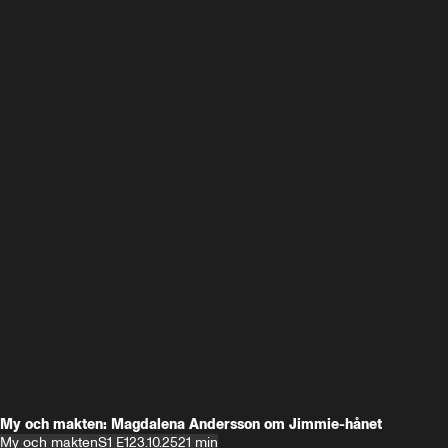
My och makten: Magdalena Andersson om Jimmie-hånet
My och makten
S1 E1
23.10.25
21 min