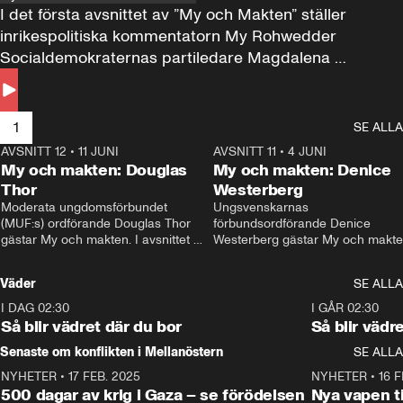
I det första avsnittet av ”My och Makten” ställer 
inrikespolitiska kommentatorn My Rohwedder 
Socialdemokraternas partiledare Magdalena 
Andersson till svars.
1
SE ALLA
AVSNITT 12
•
11 JUNI
26:27
AVSNITT 11
•
4 JUNI
2
My och makten: Douglas
My och makten: Denice
Thor
Westerberg
Moderata ungdomsförbundet 
Ungsvenskarnas 
(MUF:s) ordförande Douglas Thor 
förbundsordförande Denice 
gästar My och makten. I avsnittet 
Westerberg gästar My och makten.
diskuteras tonårsutvisningarna och 
avsnittet diskuteras migrationsfrå
hur Moderaterna ska locka väljare till 
och hur SD ska locka kvinnliga 
Väder
SE ALLA
valet i höst. 
väljare. 
I DAG 02:30
1:06
I GÅR 02:30
Så blir vädret där du bor
Så blir vädr
Senaste om konflikten i Mellanöstern
SE ALLA
NYHETER
•
17 FEB. 2025
0:45
NYHETER
•
16 F
500 dagar av krig i Gaza – se förödelsen
Nya vapen ti