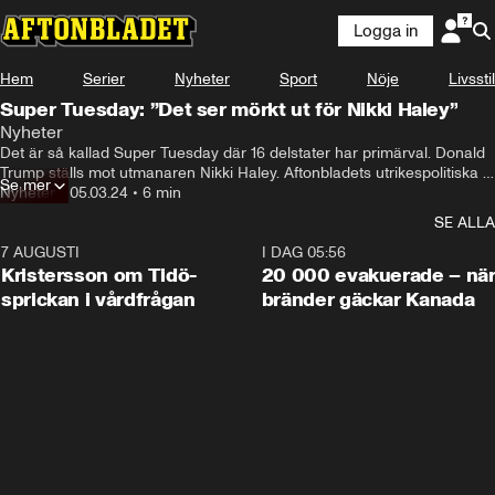
Logga in
Hem
Serier
Nyheter
Sport
Nöje
Livsstil
Super Tuesday: ”Det ser mörkt ut för Nikki Haley”
Nyheter
Det är så kallad Super Tuesday där 16 delstater har primärval. Donald 
Trump ställs mot utmanaren Nikki Haley. Aftonbladets utrikespolitiska 
Se mer
kommentator Wolfgang Hansson om vad som väntar.
Nyheter
•
05.03.24
•
6 min
SE ALLA
7 AUGUSTI
0:42
I DAG 05:56
Kristersson om Tidö-
20 000 evakuerade – nä
sprickan i vårdfrågan
bränder gäckar Kanada