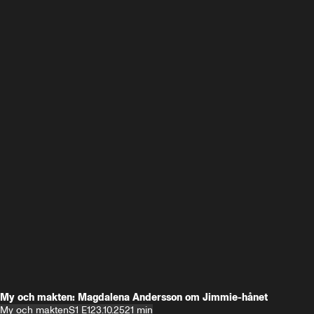
My och makten: Magdalena Andersson om Jimmie-hånet
My och makten
S1 E1
23.10.25
21 min