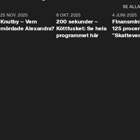
SE ALLA
3
25 NOV. 2025
31:05
8 OKT. 2025
4:29
4 JUNI 2025
Knutby – Vem
200 sekunder –
Finansmin
mördade Alexandra?
Köttfusket: Se hela
125 procent
programmet här
"Skattever
viktig uppg