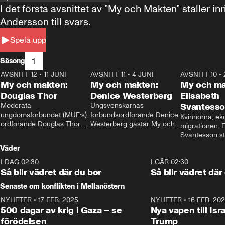
I det första avsnittet av ”My och Makten” ställe
Andersson till svars.
Spela upp
1
Säsong
AVSNITT 12
•
11 JUNI
26:27
AVSNITT 11
•
4 JUNI
23:40
AVSNITT 10
•
My och makten:
My och makten:
My och ma
Douglas Thor
Denice Westerberg
Elisabeth
Moderata 
Ungsvenskarnas 
Svantess
ungdomsförbundet (MUF:s) 
förbundsordförande Denice 
Kvinnorna, ek
ordförande Douglas Thor 
Westerberg gästar My och 
migrationen. E
gästar My och makten. I 
makten. I avsnittet 
Svantesson stäl
avsnittet diskuteras 
diskuteras migrationsfrågan 
när finansmini
Väder
tonårsutvisningarna och hur 
och hur SD ska locka 
Moderaterna ska locka 
kvinnliga väljare. 
I DAG 02:30
1:06
I GÅR 02:30
väljare till valet i höst. 
Så blir vädret där du bor
Så blir vädret där
Senaste om konflikten i Mellanöstern
NYHETER
•
17 FEB. 2025
0:45
NYHETER
•
16 FEB. 20
500 dagar av krig i Gaza – se
Nya vapen till Isr
förödelsen
Trump