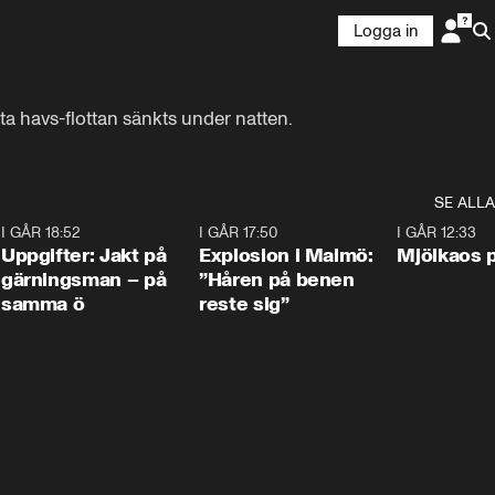
Logga in
ta havs-flottan sänkts under natten.
SE ALLA
5
I GÅR 18:52
0:33
I GÅR 17:50
1:10
I GÅR 12:33
Uppgifter: Jakt på
Explosion i Malmö:
Mjölkaos p
gärningsman – på
”Håren på benen
samma ö
reste sig”