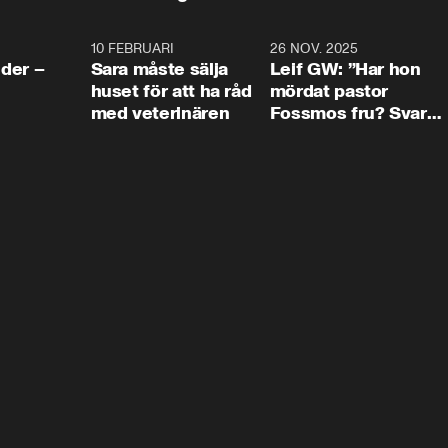
4:24
10 FEBRUARI
4:13
26 NOV. 2025
8:1
der –
Sara måste sälja
Leif GW: ”Har hon
huset för att ha råd
mördat pastor
med veterinären
Fossmos fru? Svar
nej.”