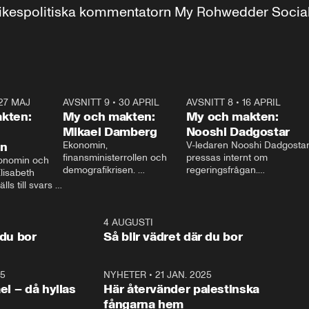
r inrikespolitiska kommentatorn My Rohwedder Soci
27 MAJ
3:51
AVSNITT 9
•
30 APRIL
24:00
AVSNITT 8
•
16 APRIL
25:1
kten:
My och makten:
My och makten:
Mikael Damberg
Nooshi Dadgostar
on
Ekonomin, 
V-ledaren Nooshi Dadgostar
finansministerrollen och 
pressas internt om 
onomin och 
demografikrisen. 
regeringsfrågan.

lisabeth 
Oppositionen ställs till svars 
I Aftonbladets 
ls till svars 
när Socialdemokraternas 
partiledarutfrågning ”My 
stern gästar 
Mikael Damberg gästar My 
och Makten” sätter hon ner 
My och Makten. 
och Makten. 
foten mot kritikerna:

1:06
4 AUGUSTI
1:0
– Vi ställer upp i val. Ska vi 
 du bor
Så blir vädret där du bor
vara med så sitter vi förstås 
25
1:22
NYHETER
•
21 JAN. 2025
0:5
ael – då hyllas
Här återvänder palestinska
fångarna hem