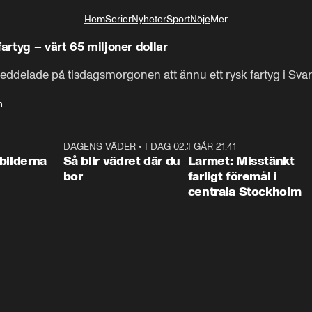
Hem
Serier
Nyheter
Sport
Nöje
Mer
Livsstil
artyg – värt 65 miljoner dollar
eddelade på tisdagsmorgonen att ännu ett rysk fartyg i Svar
n
0:31
DAGENS VÄDER
•
I DAG 02:30
1:06
I GÅR 21:41
0:3
bilderna
Så blir vädret där du
Larmet: Misstänkt
bor
farligt föremål i
centrala Stockholm