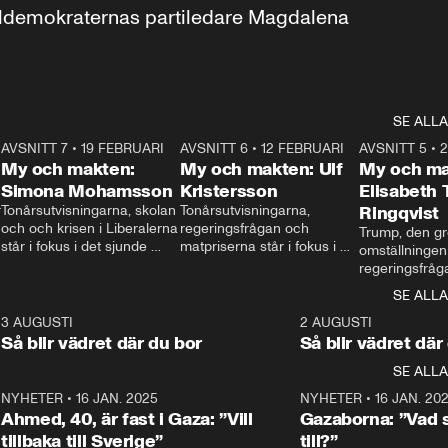
aldemokraternas partiledare Magdalena 
SE ALLA
7
AVSNITT 7
•
19 FEBRUARI
24:30
AVSNITT 6
•
12 FEBRUARI
27:30
AVSNITT 5
•
My och makten:
My och makten: Ulf
My och ma
Simona Mohamsson
Kristersson
Elisabeth
 
Tonårsutvisningarna, skolan 
Tonårsutvisningarna, 
Ringqvist
och och krisen i Liberalerna 
regeringsfrågan och 
Trump, den gr
står i fokus i det sjunde 
matpriserna står i fokus i 
omställningen
avsnittet av ”My och 
det sjätte avsnittet av ”My 
regeringsfråga
makten”. Se när 
och makten”. Se när 
centrum i det 
SE ALLA
Aftonbladets inrikespolitiska 
Aftonbladets inrikespolitiska 
avsnittet av ”
kommentator My 
kommentator My 
6
3 AUGUSTI
1:06
2 AUGUSTI
Makten”. Se nä
Rohwedder ställer 
Rohwedder ställer 
Så blir vädret där du bor
Så blir vädret där
Aftonbladets in
utbildnings- och 
statsminister Ulf Kristersson 
kommentator 
SE ALLA
integrationsminister Simona 
till svars.
Rohwedder stäl
Mohamsson till svars.
Centerpartiets
2
NYHETER
•
16 JAN. 2025
1:01
NYHETER
•
16 JAN. 20
Thand Ring till
Ahmed, 40, är fast i Gaza: ”Vill
Gazaborna: ”Vad s
tillbaka till Sverige”
till?”