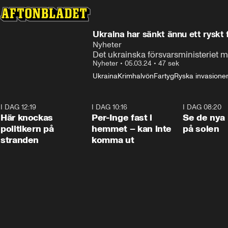
Ukraina har sänkt ännu ett ryskt f
Nyheter
Det ukrainska försvarsministeriet m
Nyheter
•
05.03.24
•
47 sek
Ukraina
Krimhalvön
Fartyg
Ryska invasione
I DAG 12:19
0:45
I DAG 10:16
1:26
I DAG 08:20
Här knockas
Per-Inge fast i
Se de nya 
politikern på
hemmet – kan inte
på solen
stranden
komma ut