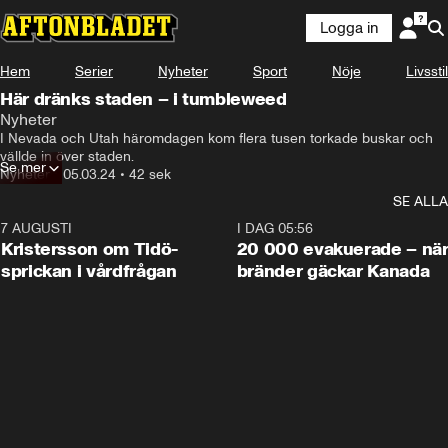
Logga in
Hem
Serier
Nyheter
Sport
Nöje
Livsstil
Här dränks staden – i tumbleweed
Nyheter
En ensam torkad buske blåser genom en nästan öde stad i 
I Nevada och Utah häromdagen kom flera tusen torkade buskar och 
vilda västern.
vällde in över staden.
Se mer
Nyheter
•
05.03.24
•
42 sek
SE ALLA
7 AUGUSTI
0:42
I DAG 05:56
Kristersson om Tidö-
20 000 evakuerade – nä
sprickan i vårdfrågan
bränder gäckar Kanada