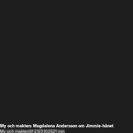
My och makten: Magdalena Andersson om Jimmie-hånet
My och makten
S1 E1
23.10.25
21 min