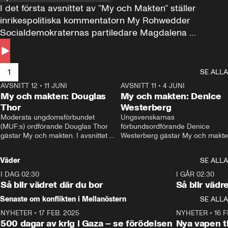
I det första avsnittet av ”My och Makten” ställer 
inrikespolitiska kommentatorn My Rohwedder 
Socialdemokraternas partiledare Magdalena 
Andersson till svars.
1
SE ALLA
AVSNITT 12
•
11 JUNI
26:27
AVSNITT 11
•
4 JUNI
2
My och makten: Douglas
My och makten: Denice
Thor
Westerberg
Moderata ungdomsförbundet 
Ungsvenskarnas 
(MUF:s) ordförande Douglas Thor 
förbundsordförande Denice 
gästar My och makten. I avsnittet 
Westerberg gästar My och makten.
diskuteras tonårsutvisningarna och 
avsnittet diskuteras migrationsfrå
hur Moderaterna ska locka väljare till 
och hur SD ska locka kvinnliga 
Väder
SE ALLA
valet i höst. 
väljare. 
I DAG 02:30
1:06
I GÅR 02:30
Så blir vädret där du bor
Så blir vädr
Senaste om konflikten i Mellanöstern
SE ALLA
NYHETER
•
17 FEB. 2025
0:45
NYHETER
•
16 F
500 dagar av krig i Gaza – se förödelsen
Nya vapen ti