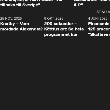
tillbaka till Sverige”
till?”
SE ALLA
3
25 NOV. 2025
31:05
8 OKT. 2025
4:29
4 JUNI 2025
Knutby – Vem
200 sekunder –
Finansmin
mördade Alexandra?
Köttfusket: Se hela
125 procent
programmet här
"Skattever
viktig uppg