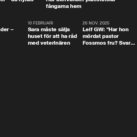
fångarna hem
4:24
10 FEBRUARI
4:13
26 NOV. 2025
8:1
der –
Sara måste sälja
Leif GW: ”Har hon
huset för att ha råd
mördat pastor
med veterinären
Fossmos fru? Svar
nej.”