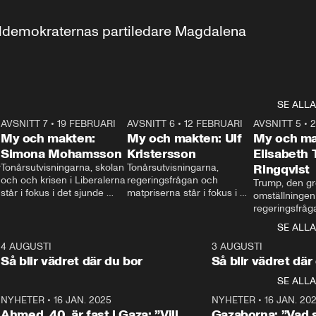
aldemokraternas partiledare Magdalena 
SE ALLA
7
AVSNITT 7
•
19 FEBRUARI
24:30
AVSNITT 6
•
12 FEBRUARI
27:30
AVSNITT 5
•
My och makten:
My och makten: Ulf
My och ma
Simona Mohamsson
Kristersson
Elisabeth
 
Tonårsutvisningarna, skolan 
Tonårsutvisningarna, 
Ringqvist
och och krisen i Liberalerna 
regeringsfrågan och 
Trump, den gr
står i fokus i det sjunde 
matpriserna står i fokus i 
omställningen
avsnittet av ”My och 
det sjätte avsnittet av ”My 
regeringsfråga
makten”. Se när 
och makten”. Se när 
centrum i det 
SE ALLA
Aftonbladets inrikespolitiska 
Aftonbladets inrikespolitiska 
avsnittet av ”
kommentator My 
kommentator My 
6
4 AUGUSTI
1:06
3 AUGUSTI
Makten”. Se nä
Rohwedder ställer 
Rohwedder ställer 
Så blir vädret där du bor
Så blir vädret där
Aftonbladets in
utbildnings- och 
statsminister Ulf Kristersson 
kommentator 
SE ALLA
integrationsminister Simona 
till svars.
Rohwedder stäl
Mohamsson till svars.
Centerpartiets
2
NYHETER
•
16 JAN. 2025
1:01
NYHETER
•
16 JAN. 20
Thand Ring till
Ahmed, 40, är fast i Gaza: ”Vill
Gazaborna: ”Vad s