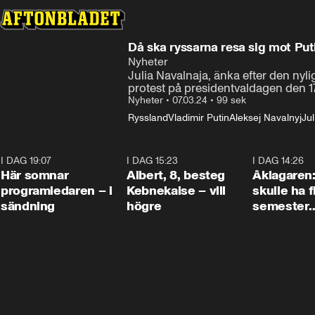
Då ska ryssarna resa sig mot Put
Nyheter
Julia Navalnaja, änka efter den nyl
protest på presidentvaldagen den 1
Nyheter
•
07.03.24
•
99 sek
Ryssland
Vladimir Putin
Aleksej Navalnyj
Ju
I DAG 19:07
0:45
I DAG 15:23
0:54
I DAG 14:26
Här somnar
Albert, 8, besteg
Åklagaren
programledaren – i
Kebnekaise – vill
skulle ha f
sändning
högre
semester
tillsamma