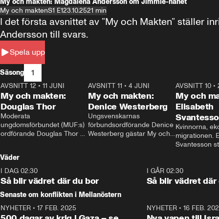
My och makten: Magdalena Andersson om Jimmie-hånet
My och makten
S1 E1
23.10.25
21 min
I det första avsnittet av ”My och Makten” ställe
Andersson till svars.
Spela upp
1
Säsong
AVSNITT 12
•
11 JUNI
26:27
AVSNITT 11
•
4 JUNI
23:40
AVSNITT 10
•
My och makten:
My och makten:
My och ma
Douglas Thor
Denice Westerberg
Elisabeth
Moderata 
Ungsvenskarnas 
Svantess
ungdomsförbundet (MUF:s) 
förbundsordförande Denice 
Kvinnorna, ek
ordförande Douglas Thor 
Westerberg gästar My och 
migrationen. E
gästar My och makten. I 
makten. I avsnittet 
Svantesson stäl
avsnittet diskuteras 
diskuteras migrationsfrågan 
när finansmini
Väder
tonårsutvisningarna och hur 
och hur SD ska locka 
Moderaterna ska locka 
kvinnliga väljare. 
I DAG 02:30
1:06
I GÅR 02:30
väljare till valet i höst. 
Så blir vädret där du bor
Så blir vädret där
Senaste om konflikten i Mellanöstern
NYHETER
•
17 FEB. 2025
0:45
NYHETER
•
16 FEB. 20
500 dagar av krig i Gaza – se
Nya vapen till Isr