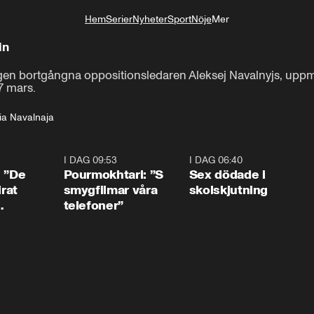
Hem
Serier
Nyheter
Sport
Nöje
Mer
Livsstil
in
igen bortgångna oppositionsledaren Aleksej Navalnyjs, uppmana
7 mars.
lia Navalnaja
1:54
I DAG 09:53
1:36
I DAG 06:40
0:4
: ”De
Pourmokhtari: ”S
Sex dödade i
irat
smygfilmar våra
skolskjutning
telefoner”
ns”