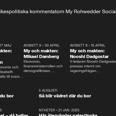
r inrikespolitiska kommentatorn My Rohwedder Soci
27 MAJ
3:51
AVSNITT 9
•
30 APRIL
24:00
AVSNITT 8
•
16 APRIL
25:1
kten:
My och makten:
My och makten:
Mikael Damberg
Nooshi Dadgostar
on
Ekonomin, 
V-ledaren Nooshi Dadgostar
finansministerrollen och 
pressas internt om 
onomin och 
demografikrisen. 
regeringsfrågan.

lisabeth 
Oppositionen ställs till svars 
I Aftonbladets 
ls till svars 
när Socialdemokraternas 
partiledarutfrågning ”My 
stern gästar 
Mikael Damberg gästar My 
och Makten” sätter hon ner 
My och Makten. 
och Makten. 
foten mot kritikerna:

1:06
5 AUGUSTI
1:0
– Vi ställer upp i val. Ska vi 
 du bor
Så blir vädret där du bor
vara med så sitter vi förstås 
25
1:22
NYHETER
•
21 JAN. 2025
0:5
ael – då hyllas
Här återvänder palestinska