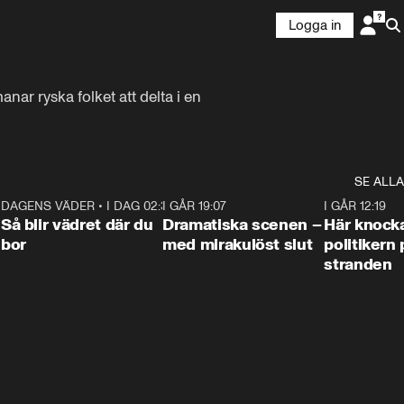
Logga in
r ryska folket att delta i en 
SE ALLA
7
DAGENS VÄDER
•
I DAG 02:30
1:06
I GÅR 19:07
0:42
I GÅR 12:19
Så blir vädret där du
Dramatiska scenen –
Här knock
bor
med mirakulöst slut
politikern 
stranden