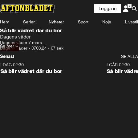
Logga in
Hem
Serier
Nyheter
Sport
Nöje
Livsstil
Så blir vädret där du bor
Dagens väder
Dagens väder 7 mars
Se mer
Dagens väder
•
07.03.24
•
67 sek
Senast
SE ALLA
I DAG 02:30
1:06
I GÅR 02:30
Så blir vädret där du bor
Så blir vädr