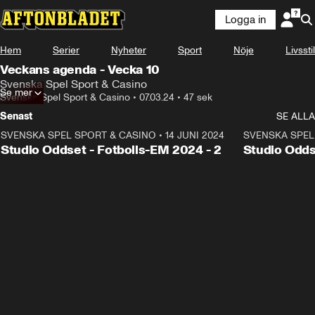
Logga in
Annons
Se mer här!
Hem
Serier
Nyheter
Sport
Nöje
Livsstil
Annons från Svenska Spel Sport & Casino
Veckans agenda - Vecka 10
Svenska Spel Sport & Casino
Se mer
Svenska Spel Sport & Casino
•
07.03.24
•
47 sek
Senast
SE ALLA
SVENSKA SPEL SPORT & CASINO
•
14 JUNI 2024
23:09
SVENSKA SPEL
ANNONS
Studio Oddset - Fotbolls-EM 2024 - 2
Studio Odds