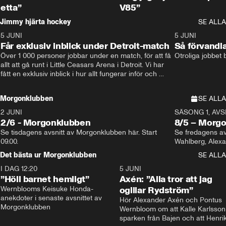
etta”
V85”
Jimmy hjärta hockey
SE ALLA
5 JUNI
11:14
5 JUNI
Får exklusiv inblick under Detroit-match
Så förvandl
Över 1 000 personer jobbar under en match, för att få 
Otroliga jobbet
allt att gå runt i Little Ceasars Arena i Detroit. Vi har 
fått en exklusiv inblick i hur allt fungerar inför och 
under match i världens bästa hockeyliga
Morgonklubben
SE ALLA
2 JUNI
SÄSONG 1, AVSN
2/6 - Morgonklubben
8/5 – Morg
Se tisdagens avsnitt av Morgonklubben här. Start 
Se fredagens av
09.00. 
Det bästa ur Morgonklubben
SE ALLA
I DAG 12:20
1:14
5 JUNI
”Höll barnet hemligt”
Axén: ”Alla tror att jag
Wernblooms Keisuke Honda-
ogillar Rydström”
anekdoter i senaste avsnittet av 
Hör Alexander Axén och Pontus 
Morgonklubben
Wernbloom om att Kalle Karlsson 
sparken från Bajen och att Henrik