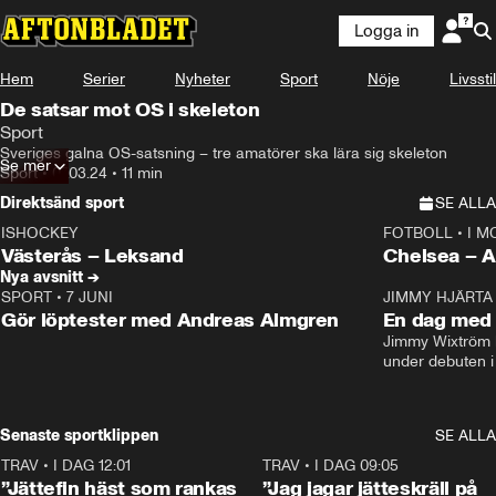
Logga in
Hem
Serier
Nyheter
Sport
Nöje
Livsstil
De satsar mot OS i skeleton
Sport
Sveriges galna OS-satsning – tre amatörer ska lära sig skeleton
Se mer
Sport
•
07.03.24
•
11 min
Direktsänd sport
SE ALLA
ISHOCKEY
FOTBOLL
•
I M
LIVE
Plus
Plus
Västerås – Leksand
Chels
Nya avsnitt →
SPORT
•
7 JUNI
16:36
JIMMY HJÄRTA
Gör löptester med Andreas Almgren
En dag med 
Jimmy Wixtröm 
under debuten i
Senaste sportklippen
SE ALLA
TRAV
•
I DAG 12:01
5:16
TRAV
•
I DAG 09:05
”Jättefin häst som rankas
”Jag jagar jätteskräll på