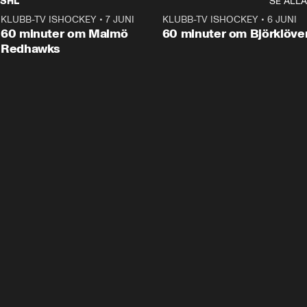
SHL
SE ALLA
KLUBB-TV ISHOCKEY
•
7 JUNI
1:02:53
KLUBB-TV ISHOCKEY
•
6 JUNI
1:0
Plus
60 minuter om Malmö
60 minuter om Björklöve
Redhawks