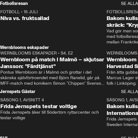
Rydström tar över
Fotbollsresan
SE ALLA
FOTBOLL
•
16 JULI
0:44
FOTBOLLSRES
Niva vs. fruktsallad
Bakom kulis
skräck: ”Kry
Vad gör man som
med fotbollsres
Wernblooms eskapader
WERNBLOOMS ESKAPADER
•
S4, E2
38:23
WERNBLOOMS 
Wernbloom på match i Malmö – skjutsar
Wernbloom 
Jansson: ”Färdtjänst”
Harvestad 
Pontus Wernbloom är i Malmö och grottar i det 
Från åtta gubbar 
skånska självförtroendet med Björn Ranelid, går på 
Marcus Lager sta
MFF-match med komikern Simon ”Chippen” Svensson 
folk i Linköping
och hjälper skadade stjärnbacken Pontus Jansson 
och Wernbloom kl
Jernspets Gästar
SE ALLA
hem. 
SÄSONG 1, AVSNITT 4
13:37
SÄSONG 1, AVS
Frida Jernspets testar voltige
Bakom kuli
Frida Jernspets åker till Södertörn ryttarcenter och 
Internation
testar voltige
Frida Jernspets 
Sweden Interna