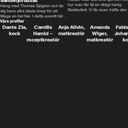
Sandefjordssås
hur man får till en riktigt härlig 
Häng med Thomas Sjögren och lär 
fläskkotlett. Vi får även träffa den 
dig hans allra bästa knep för att 
före detta schlagerkungen Fredrik
tillaga en hel fisk. I detta avsnitt blir 
som lämnat stan och sadlat om till
Våra profiler
de helstekt rödtunga med 
grisbonde på Gotland.
sandefjordssås och en magisk sallad 
Dante Zia,
Camilla
Anja Allvin,
Amanda
Fabia
på pepparrot och äpple.
kock
Hamid –
matkreatör
Wiger,
Joha
receptkreatör
matkreatör
k