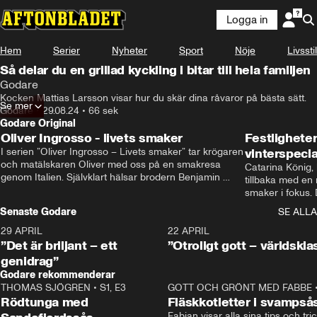
Logga in
Hem
Serier
Nyheter
Sport
Nöje
Livsstil
Så delar du en grillad kyckling i bitar till hela familjen
Godare
Kocken Mattias Larsson visar hur du skär dina råvaror på bästa sätt.
Se mer
Godare
•
29.08.24
•
66 sek
Godare Original
Oliver Ingrosso - livets smaker
Festlighete
I serien ”Oliver Ingrosso – Livets smaker” tar krögaren 
vinterspecia
och matälskaren Oliver med oss på en smakresa 
Catarina König, 
genom Italien. Självklart hälsar brodern Benjamin 
tillbaka med en
Ingrosso på i Rom.
smaker i fokus. D
julfavoriter och 
Senaste Godare
SE ALLA
succé.
29 APRIL
0:50
22 APRIL
”Det är briljant – ett
”Otroligt gott – världskla
genidrag”
Godare rekommenderar
THOMAS SJÖGREN
•
S1, E3
13:56
GOTT OCH GRÖNT MED FABBE
Rödtunga med
Fläskkotletter i svampså
Fabian visar alla sina tips och tric