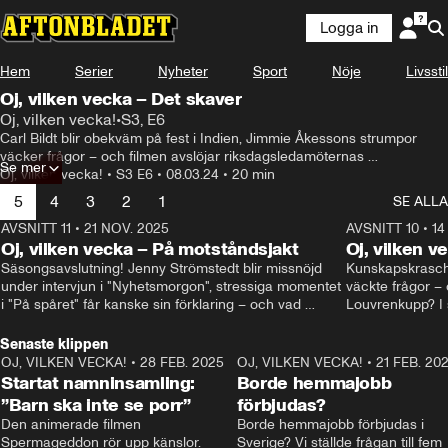
Logga in
Hem
Serier
Nyheter
Sport
Nöje
Livsstil
Oj, vilken vecka – Det skaver
Oj, vilken vecka!
•
S3, E6
Det här är en epokgörande händelse för vårt land.
Carl Bildt blir obekväm på fest i Indien, Jimmie Åkessons strumpor 
väcker frågor – och filmen avslöjar riksdagsledamöternas 
Se mer
mobilanvändande. Karin Pettersson och Tone Schunnesson gästar 
Oj, vilken vecka!
•
S3 E6
•
08.03.24
•
20 min
veckans avsnitt som leds av Olivia J Berntsson.
5
4
3
2
1
SE ALLA
AVSNITT 11
•
21 NOV. 2025
22:00
AVSNITT 10
•
14
Oj, vilken vecka – På motståndsjakt
Oj, vilken v
Säsongsavslutning! Jenny Strömstedt blir missnöjd 
Kunskapskraschen
under intervjun i "Nyhetsmorgon", stressiga momentet 
väckte frågor – 
i "På spåret" får kanske sin förklaring – och vad 
Louvrenkupp? I s
drömmer egentligen Liberalerna om? I studion: Oisin 
Svenson.
Cantwell och Karin Pettersson.
Senaste klippen
OJ, VILKEN VECKA!
•
28 FEB. 2025
2:40
OJ, VILKEN VECKA!
•
21 FEB. 20
Startat namninsamling:
Borde hemmajobb
”Barn ska inte se porr”
förbjudas?
Den animerade filmen 
Borde hemmajobb förbjudas i 
Spermageddon rör upp känslor.
Sverige? Vi ställde frågan till fem 