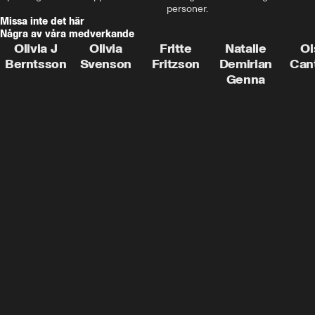
personer.
Missa inte det här
Några av våra medverkande
Olivia J
Olivia
Fritte
Natalie
Oi
Berntsson
Svenson
Fritzson
Demirian
Can
Genna