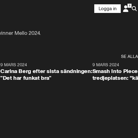
Logga in
inner Mello 2024.
SE ALLA
6
9 MARS 2024
1:21
9 MARS 2024
Carina Berg efter sista sändningen:
Smash Into Piec
"Det har funkat bra"
tredjeplatsen: ”k