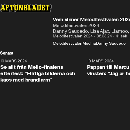
Vem vinner Melodifestivalen 202
Melodifestivalen 2024
Danny Saucedo, Lisa Ajax, Liamoo,
Melodifestivalen 2024
•
08.03.24
•
41 sek
Melodifestivalen
Medina
Danny Saucedo
Senast
10 MARS 2024
4:58
10 MARS 2024
Se allt från Mello-finalens
Pappan till Marc
efterfest: "Flirtiga bilderna och
vinsten: ”Jag är he
kaos med brandlarm"