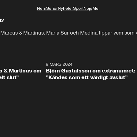
Hem
Serier
Nyheter
Sport
Nöje
Mer
Livsstil
4?
 Marcus & Martinus, Maria Sur och Medina tippar vem som v
1:23
9 MARS 2024
1:4
us & Martinus om
Björn Gustafsson om extranumret:
lt slut”
”Kändes som ett värdigt avslut”