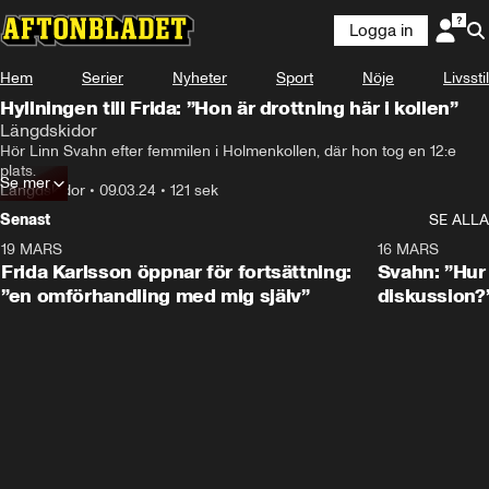
Logga in
Hem
Serier
Nyheter
Sport
Nöje
Livsstil
Hyllningen till Frida: ”Hon är drottning här i kollen”
Längdskidor
Hör Linn Svahn efter femmilen i Holmenkollen, där hon tog en 12:e 
plats.
Se mer
Längdskidor
•
09.03.24
•
121 sek
Senast
SE ALLA
19 MARS
0:26
16 MARS
Frida Karlsson öppnar för fortsättning:
Svahn: ”Hur 
”en omförhandling med mig själv”
diskussion?