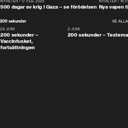
NYHETER
•
17 FEB. 2025
0:45
NYHETER
•
16 F
500 dagar av krig i Gaza – se förödelsen
Nya vapen ti
200 sekunder
SE ALLA
24 JUNI
5:00
2 JUNI
200 sekunder –
200 sekunder – Testern
Vaccinfusket,
fortsättningen