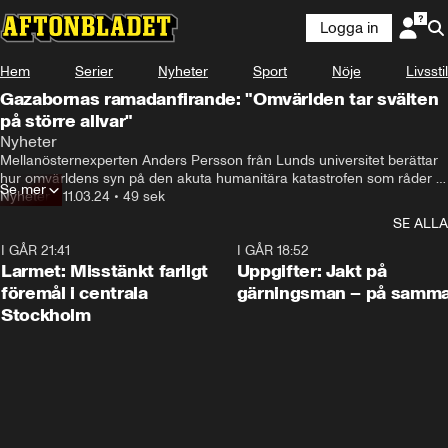
Logga in
Hem
Serier
Nyheter
Sport
Nöje
Livsstil
Gazabornas ramadanfirande: "Omvärlden tar svälten
på större allvar"
Nyheter
Mellanösternexperten Anders Persson från Lunds universitet berättar 
hur omvärldens syn på den akuta humanitära katastrofen som råder i 
Se mer
Gaza förändrats senaste veckan.
Nyheter
•
11.03.24
•
49 sek
SE ALLA
I GÅR 21:41
0:35
I GÅR 18:52
Larmet: Misstänkt farligt
Uppgifter: Jakt på
föremål i centrala
gärningsman – på samma
Stockholm