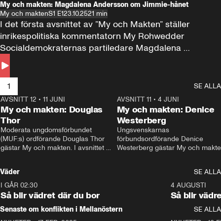
My och makten: Magdalena Andersson om Jimmie-hånet
My och makten
S1 E1
23.10.25
21 min
I det första avsnittet av ”My och Makten” ställer 
inrikespolitiska kommentatorn My Rohwedder 
Socialdemokraternas partiledare Magdalena 
Andersson till svars.
1
SE ALLA
AVSNITT 12
•
11 JUNI
26:27
AVSNITT 11
•
4 JUNI
2
My och makten: Douglas
My och makten: Denice
Thor
Westerberg
Moderata ungdomsförbundet 
Ungsvenskarnas 
(MUF:s) ordförande Douglas Thor 
förbundsordförande Denice 
gästar My och makten. I avsnittet 
Westerberg gästar My och makten.
diskuteras tonårsutvisningarna och 
avsnittet diskuteras migrationsfrå
hur Moderaterna ska locka väljare till 
och hur SD ska locka kvinnliga 
Väder
SE ALLA
valet i höst. 
väljare. 
I GÅR 02:30
1:06
4 AUGUSTI
Så blir vädret där du bor
Så blir vädr
Senaste om konflikten i Mellanöstern
SE ALLA