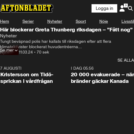
Logga in
Hem
Serier
Nyheter
Sport
Nöje
Livsstil
Här blockerar Greta Thunberg riksdagen – ”Fått nog”
Nyheter
Tungt beväpnad polis har kallats till riksdagen efter att flera 
klimataktivister blockerat huvudentréerna.

Se mer
Nyheter
•
11.03.24
•
70 sek
Vid aktionen deltar ett 50-tal personer, däribland Greta Thunberg.
SE ALLA
7 AUGUSTI
0:42
I DAG 05:56
Kristersson om Tidö-
20 000 evakuerade – nä
sprickan i vårdfrågan
bränder gäckar Kanada