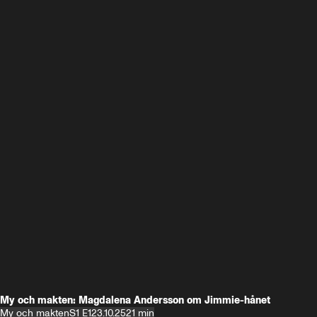
My och makten: Magdalena Andersson om Jimmie-hånet
My och makten
S1 E1
23.10.25
21 min