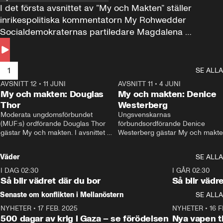
I det första avsnittet av ”My och Makten” ställer 
inrikespolitiska kommentatorn My Rohwedder 
Socialdemokraternas partiledare Magdalena 
Andersson till svars.
1
SE ALLA
AVSNITT 12
•
11 JUNI
26:27
AVSNITT 11
•
4 JUNI
2
My och makten: Douglas
My och makten: Denice
Thor
Westerberg
Moderata ungdomsförbundet 
Ungsvenskarnas 
(MUF:s) ordförande Douglas Thor 
förbundsordförande Denice 
gästar My och makten. I avsnittet 
Westerberg gästar My och makten.
diskuteras tonårsutvisningarna och 
avsnittet diskuteras migrationsfrå
hur Moderaterna ska locka väljare till 
och hur SD ska locka kvinnliga 
Väder
SE ALLA
valet i höst. 
väljare. 
I DAG 02:30
1:06
I GÅR 02:30
Så blir vädret där du bor
Så blir vädr
Senaste om konflikten i Mellanöstern
SE ALLA
NYHETER
•
17 FEB. 2025
0:45
NYHETER
•
16 F
500 dagar av krig i Gaza – se förödelsen
Nya vapen ti