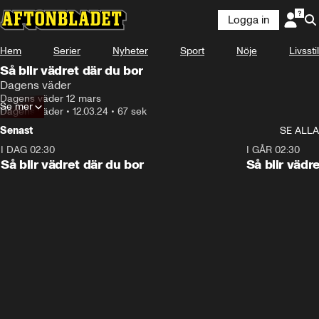
Logga in
Hem
Serier
Nyheter
Sport
Nöje
Livsstil
Så blir vädret där du bor
Dagens väder
Dagens väder 12 mars
Se mer
Dagens väder
•
12.03.24
•
67 sek
Senast
SE ALLA
I DAG 02:30
1:06
I GÅR 02:30
Så blir vädret där du bor
Så blir vädr