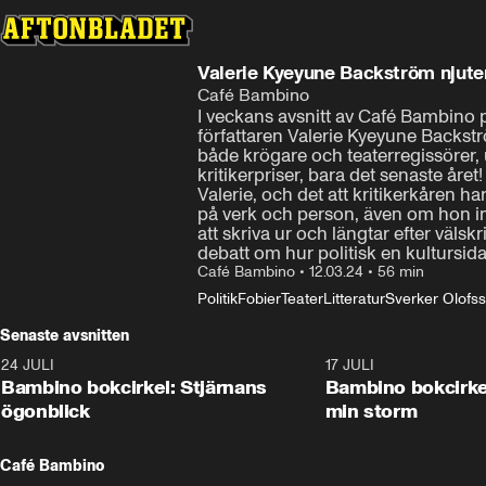
Valerie Kyeyune Backström njuter
Café Bambino
I veckans avsnitt av Café Bambino pr
författaren Valerie Kyeyune Backströ
både krögare och teaterregissörer, 
kritikerpriser, bara det senaste året
Valerie, och det att kritikerkåren h
på verk och person, även om hon inte
att skriva ur och längtar efter väls
debatt om hur politisk en kultursida
Café Bambino
•
12.03.24
•
56 min
Politik
Fobier
Teater
Litteratur
Sverker Olofs
Senaste avsnitten
24 JULI
49:15
17 JULI
Bambino bokcirkel: Stjärnans
Bambino bokcirke
ögonblick
min storm
Café Bambino