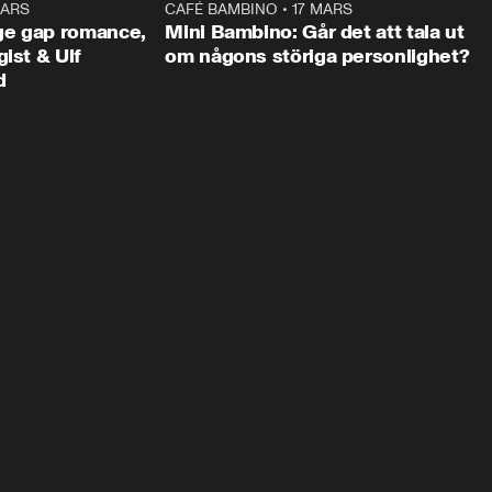
MARS
59:38
CAFÉ BAMBINO
•
17 MARS
13:5
ge gap romance,
Mini Bambino: Går det att tala ut
ist & Ulf
om någons störiga personlighet?
d