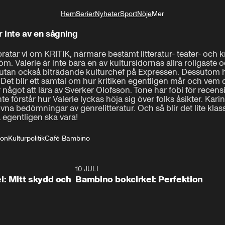
Hem
Serier
Nyheter
Sport
Nöje
Mer
Livsstil
 inte av en sågning
atar vi om KRITIK, närmare bestämt litteratur- teater- och kr
m. Valerie är inte bara en av kultursidornas allra roligaste o
utan också biträdande kulturchef på Expressen. Dessutom har
! Det blir ett samtal om hur kritiken egentligen mår och vem den
ar något att lära av Sverker Olofsson. Tone har fobi för recens
 förstår hur Valerie lyckas höja sig över folks åsikter. Karin
krivna bedömningar av genrelitteratur. Och så blir det lite kla
 egentligen ska vara!
son
Kulturpolitik
Café Bambino
50:47
10 JULI
39:2
l: Mitt skydd och
Bambino bokcirkel: Perfektion