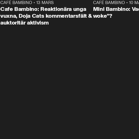
7
CAFÉ BAMBINO
•
13 MARS
55:42
CAFÉ BAMBINO
•
10 M
Cafe Bambino: Reaktionära unga
Mini Bambino: Va
vuxna, Doja Cats kommentarsfält &
woke”?
auktoritär aktivism