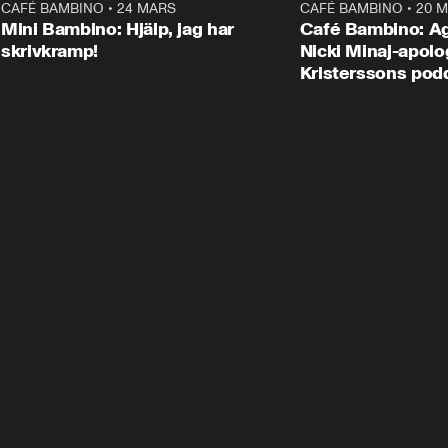
CAFÉ BAMBINO
•
24 MARS
15:04
CAFÉ BAMBINO
•
20 
Mini Bambino: Hjälp, jag har
Café Bambino: A
skrivkramp!
Nicki Minaj-apolog
Kristerssons pod