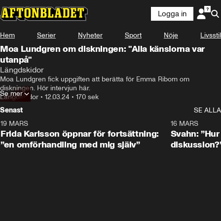
Logga in
Hem
Serier
Nyheter
Sport
Nöje
Livsstil
Moa Lundgren om diskningen: "Alla känslorna var
utanpå"
Längdskidor
Moa Lundgren fick uppgiften att berätta för Emma Ribom om 
diskningen. Hör intervjun här.
Se mer
Längdskidor
•
12.03.24
•
170 sek
Senast
SE ALLA
19 MARS
0:26
16 MARS
Frida Karlsson öppnar för fortsättning:
Svahn: ”Hur 
”en omförhandling med mig själv”
diskussion?