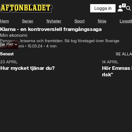
Logga in
Hem
Serier
Nyheter
Sport
Nöje
Livsstil
Klarna - en kontroversiell framgångssaga
Min ekonomi
Pengarna, kriserna och framtiden. Så tog företaget över Sverige
Se mer
Min ekonomi
•
15.03.24
•
4 min
Senast
SE ALLA
23 APRIL
1:08
14 APRIL
Hur mycket tjänar du?
Hör Emmas bä
risk"