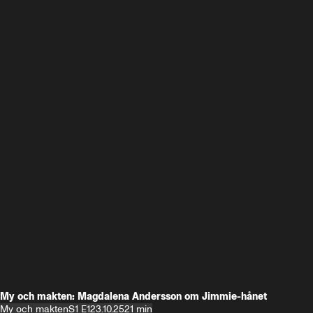
My och makten: Magdalena Andersson om Jimmie-hånet
My och makten
S1 E1
23.10.25
21 min