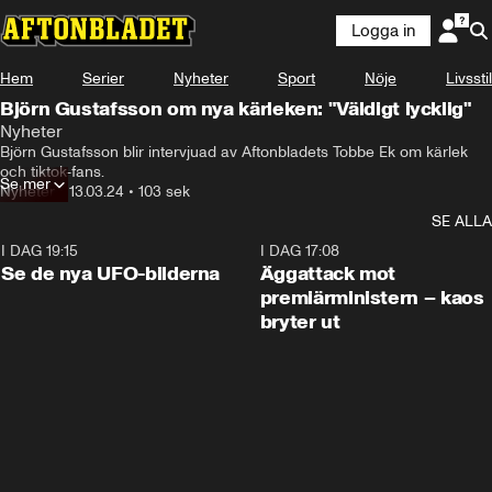
Logga in
Hem
Serier
Nyheter
Sport
Nöje
Livsstil
Björn Gustafsson om nya kärleken: "Väldigt lycklig"
Nyheter
Björn Gustafsson blir intervjuad av Aftonbladets Tobbe Ek om kärlek 
och tiktok-fans.
Se mer
Nyheter
•
13.03.24
•
103 sek
SE ALLA
I DAG 19:15
0:36
I DAG 17:08
Se de nya UFO-bilderna
Äggattack mot
premiärministern – kaos
bryter ut