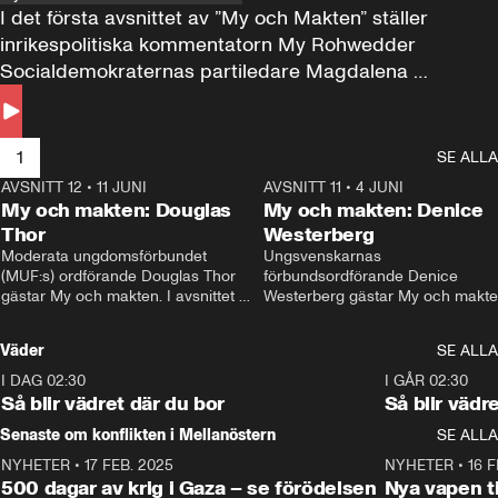
I det första avsnittet av ”My och Makten” ställer 
inrikespolitiska kommentatorn My Rohwedder 
Socialdemokraternas partiledare Magdalena 
Andersson till svars.
1
SE ALLA
AVSNITT 12
•
11 JUNI
26:27
AVSNITT 11
•
4 JUNI
2
My och makten: Douglas
My och makten: Denice
Thor
Westerberg
Moderata ungdomsförbundet 
Ungsvenskarnas 
(MUF:s) ordförande Douglas Thor 
förbundsordförande Denice 
gästar My och makten. I avsnittet 
Westerberg gästar My och makten.
diskuteras tonårsutvisningarna och 
avsnittet diskuteras migrationsfrå
hur Moderaterna ska locka väljare till 
och hur SD ska locka kvinnliga 
Väder
SE ALLA
valet i höst. 
väljare. 
I DAG 02:30
1:06
I GÅR 02:30
Så blir vädret där du bor
Så blir vädr
Senaste om konflikten i Mellanöstern
SE ALLA
NYHETER
•
17 FEB. 2025
0:45
NYHETER
•
16 F
500 dagar av krig i Gaza – se förödelsen
Nya vapen ti