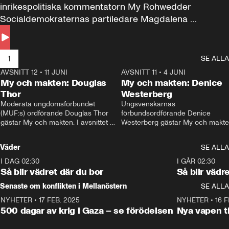
inrikespolitiska kommentatorn My Rohwedder 
Socialdemokraternas partiledare Magdalena 
Andersson till svars.
1
SE ALLA
AVSNITT 12
•
11 JUNI
26:27
AVSNITT 11
•
4 JUNI
2
My och makten: Douglas
My och makten: Denice
Thor
Westerberg
Moderata ungdomsförbundet 
Ungsvenskarnas 
(MUF:s) ordförande Douglas Thor 
förbundsordförande Denice 
gästar My och makten. I avsnittet 
Westerberg gästar My och makten.
diskuteras tonårsutvisningarna och 
avsnittet diskuteras migrationsfrå
hur Moderaterna ska locka väljare till 
och hur SD ska locka kvinnliga 
Väder
SE ALLA
valet i höst. 
väljare. 
I DAG 02:30
1:06
I GÅR 02:30
Så blir vädret där du bor
Så blir vädr
Senaste om konflikten i Mellanöstern
SE ALLA
NYHETER
•
17 FEB. 2025
0:45
NYHETER
•
16 F
500 dagar av krig i Gaza – se förödelsen
Nya vapen ti