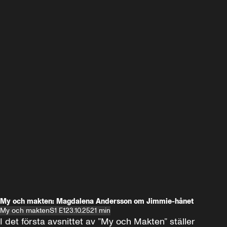
My och makten: Magdalena Andersson om Jimmie-hånet
My och makten
S1 E1
23.10.25
21 min
I det första avsnittet av ”My och Makten” ställer 