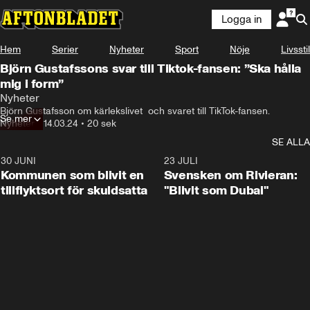
Logga in
Hem
Serier
Nyheter
Sport
Nöje
Livsstil
Björn Gustafssons svar till Tiktok-fansen: ”Ska hålla
mig i form”
Nyheter
Björn Gustafsson om kärlekslivet  och svaret till TikTok-fansen.
Se mer
Nyheter
•
14.03.24
•
20 sek
SE ALLA
30 JUNI
1:24
23 JULI
Kommunen som blivit en
Svensken om Rivieran:
tillflyktsort för skuldsatta
"Blivit som Dubai"