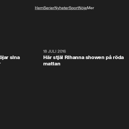
Hem
Serier
Nyheter
Sport
Nöje
Mer
Livsstil
2:55
18 JULI 2016
0:4
öjar sina
Här stjäl Rihanna showen på röda
r
mattan