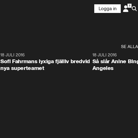
Logga in
SE ALLA
4
18 JULI 2016
3:55
18 JULI 2016
Sofi Fahrmans lyxiga fjälliv bredvid
Så slår Anine Bing
nya superteamet
Angeles