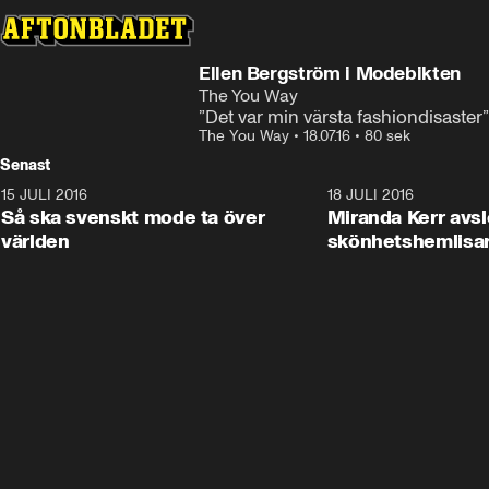
Ellen Bergström i Modebikten
The You Way
”Det var min värsta fashiondisaster”
The You Way
•
18.07.16
•
80 sek
Senast
15 JULI 2016
10:24
18 JULI 2016
Så ska svenskt mode ta över
Miranda Kerr avsl
världen
skönhetshemlisa